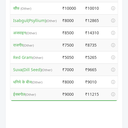
सौंफ
₹10000
₹10010
ⓘ
(Other)
Isabgul(Psyllium)
₹8000
₹12865
ⓘ
(Other)
अजवाइन
₹8500
₹14310
ⓘ
(Other)
राजगीर
₹7500
₹8735
ⓘ
(Other)
Red Gram
₹5050
₹5265
ⓘ
(Other)
Suva(Dill Seed)
₹7000
₹9665
ⓘ
(Other)
धनिये के बीज
₹8000
₹9010
ⓘ
(Other)
ईसबगोल
₹9000
₹11215
ⓘ
(Other)