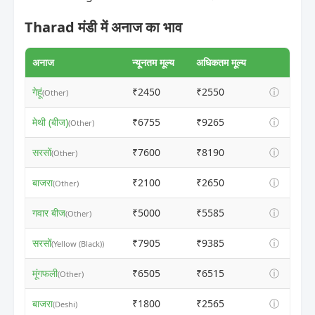
Tharad मंडी में अनाज का भाव
अनाज
न्यूनतम मूल्य
अधिकतम मूल्य
गेहूं
₹2450
₹2550
ⓘ
(Other)
मेथी (बीज)
₹6755
₹9265
ⓘ
(Other)
सरसों
₹7600
₹8190
ⓘ
(Other)
बाजरा
₹2100
₹2650
ⓘ
(Other)
गवार बीज
₹5000
₹5585
ⓘ
(Other)
सरसों
₹7905
₹9385
ⓘ
(Yellow (Black))
मूंगफली
₹6505
₹6515
ⓘ
(Other)
बाजरा
₹1800
₹2565
ⓘ
(Deshi)