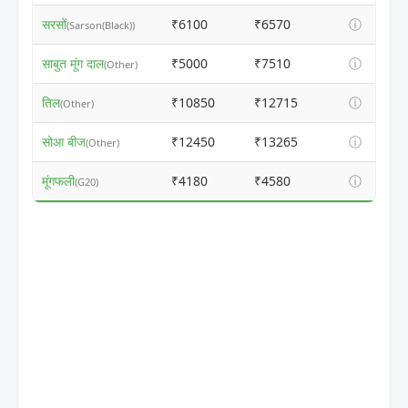
सरसों
₹6100
₹6570
ⓘ
(Sarson(Black))
साबुत मूंग दाल
₹5000
₹7510
ⓘ
(Other)
तिल
₹10850
₹12715
ⓘ
(Other)
सोआ बीज
₹12450
₹13265
ⓘ
(Other)
मूंगफली
₹4180
₹4580
ⓘ
(G20)