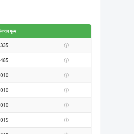
िकतम मूल्य
2335
ⓘ
2485
ⓘ
2010
ⓘ
5010
ⓘ
5010
ⓘ
7015
ⓘ