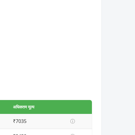
अधिकतम मूल्य
₹7035
ⓘ