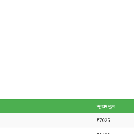
न्यूनतम मूल्य
₹7025