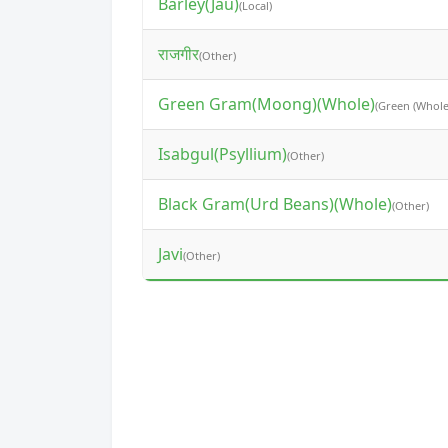
Barley(Jau)
(Local)
राजगीर
(Other)
Green Gram(Moong)(Whole)
(Green (Whole
Isabgul(Psyllium)
(Other)
Black Gram(Urd Beans)(Whole)
(Other)
Javi
(Other)