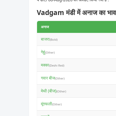
Vadgam मंडी में अनाज का भाव
अनाज
बाजरा
(Bold)
गेहूं
(Other)
मक्का
(Deshi Red)
गवार बीज
(Other)
मेथी (बीज)
(Other)
मूंगफली
(Other)