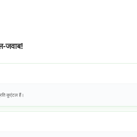
ल-जवाब!
ति कुएंटल हैं।