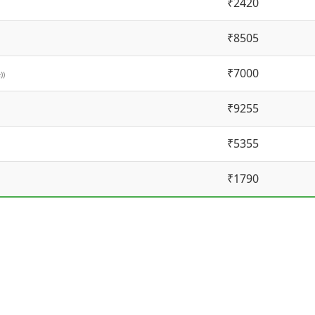
₹2420
₹8505
₹7000
))
₹9255
₹5355
₹1790