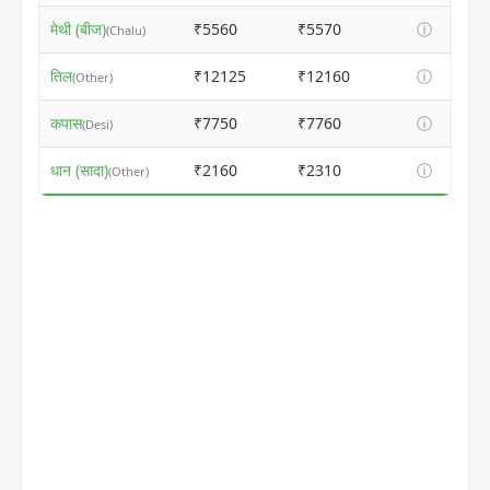
मेथी (बीज)
₹5560
₹5570
ⓘ
(Chalu)
तिल
₹12125
₹12160
ⓘ
(Other)
कपास
₹7750
₹7760
ⓘ
(Desi)
धान (सादा)
₹2160
₹2310
ⓘ
(Other)