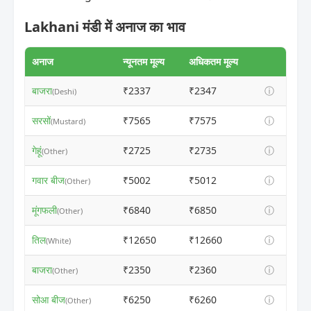
Lakhani मंडी में अनाज का भाव
अनाज
न्यूनतम मूल्य
अधिकतम मूल्य
बाजरा
₹2337
₹2347
ⓘ
(Deshi)
सरसों
₹7565
₹7575
ⓘ
(Mustard)
गेहूं
₹2725
₹2735
ⓘ
(Other)
गवार बीज
₹5002
₹5012
ⓘ
(Other)
मूंगफली
₹6840
₹6850
ⓘ
(Other)
तिल
₹12650
₹12660
ⓘ
(White)
बाजरा
₹2350
₹2360
ⓘ
(Other)
सोआ बीज
₹6250
₹6260
ⓘ
(Other)