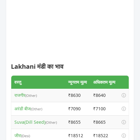
Lakhani मंडी का भाव
वस्तु
न्यूनतम मूल्य
अधिकतम मूल्य
राजगीर
₹8630
₹8640
ⓘ
(Other)
अरंडी बीज
₹7090
₹7100
ⓘ
(Other)
Suva(Dill Seed)
₹8655
₹8665
ⓘ
(Other)
जीरा
₹18512
₹18522
ⓘ
(Desi)