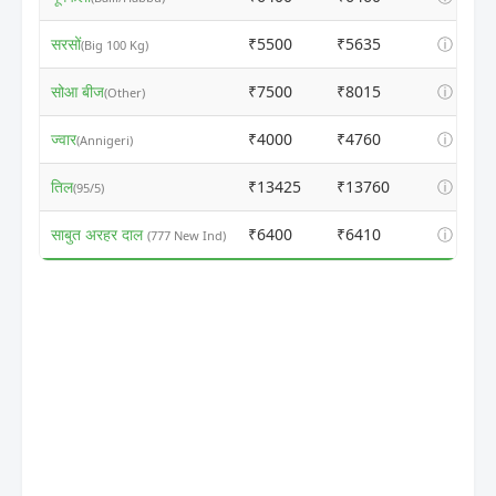
सरसों
₹5500
₹5635
ⓘ
(Big 100 Kg)
सोआ बीज
₹7500
₹8015
ⓘ
(Other)
ज्वार
₹4000
₹4760
ⓘ
(Annigeri)
तिल
₹13425
₹13760
ⓘ
(95/5)
साबुत अरहर दाल
₹6400
₹6410
ⓘ
(777 New Ind)