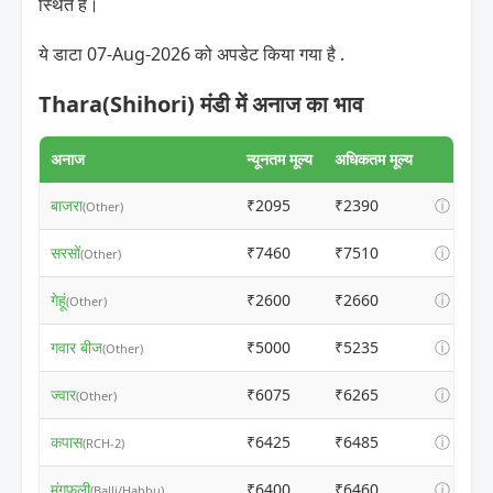
स्थित है।
ये डाटा 07-Aug-2026 को अपडेट किया गया है .
Thara(Shihori) मंडी में अनाज का भाव
अनाज
न्यूनतम मूल्य
अधिकतम मूल्य
बाजरा
₹2095
₹2390
ⓘ
(Other)
सरसों
₹7460
₹7510
ⓘ
(Other)
गेहूं
₹2600
₹2660
ⓘ
(Other)
गवार बीज
₹5000
₹5235
ⓘ
(Other)
ज्वार
₹6075
₹6265
ⓘ
(Other)
कपास
₹6425
₹6485
ⓘ
(RCH-2)
मूंगफली
₹6400
₹6460
ⓘ
(Balli/Habbu)