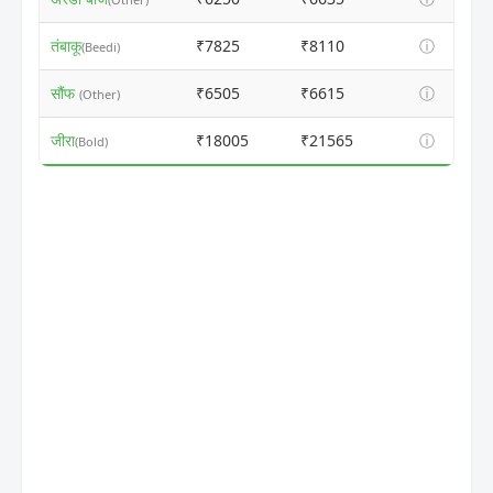
तंबाकू
₹7825
₹8110
ⓘ
(Beedi)
सौंफ
₹6505
₹6615
ⓘ
(Other)
जीरा
₹18005
₹21565
ⓘ
(Bold)