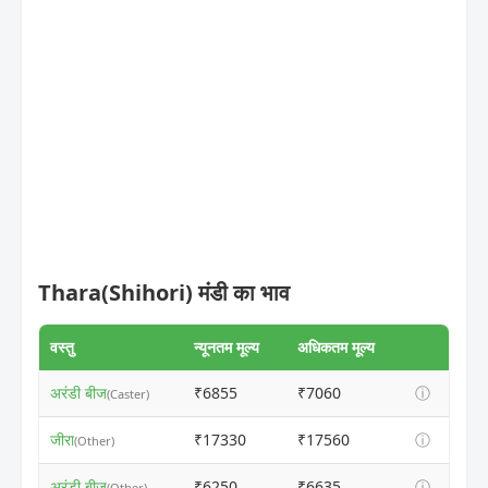
Thara(Shihori) मंडी का भाव
वस्तु
न्यूनतम मूल्य
अधिकतम मूल्य
अरंडी बीज
₹6855
₹7060
ⓘ
(Caster)
जीरा
₹17330
₹17560
ⓘ
(Other)
अरंडी बीज
₹6250
₹6635
ⓘ
(Other)