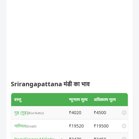
Srirangapattana मंडी का भाव
वस्तु
न्यूनतम मूल्य
अधिकतम मूल्य
गुड़ (गुड़)
₹4020
₹4500
ⓘ
(Kurikatu)
नारियल
₹19520
₹19500
ⓘ
(Small)