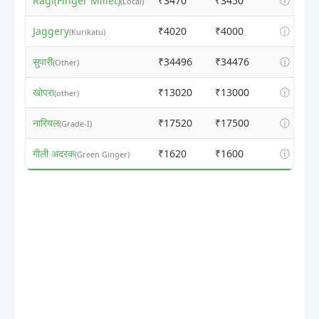
Ragi(Finger Millet)
₹3470
₹3450
ⓘ
(Local)
Jaggery
₹4020
₹4000
ⓘ
(Kurikatu)
सुपारी
₹34496
₹34476
ⓘ
(Other)
खोपरा
₹13020
₹13000
ⓘ
(other)
नारियल
₹17520
₹17500
ⓘ
(Grade-I)
गीली अदरक
₹1620
₹1600
ⓘ
(Green Ginger)