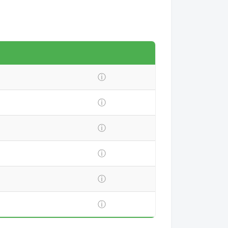
ⓘ
ⓘ
ⓘ
ⓘ
ⓘ
ⓘ