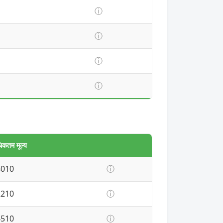
ⓘ
ⓘ
ⓘ
ⓘ
िकतम मूल्य
8010
ⓘ
2210
ⓘ
4510
ⓘ