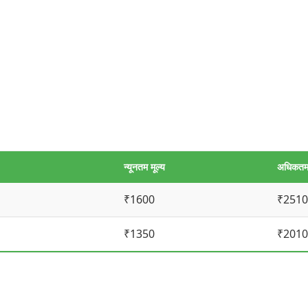
न्यूनतम मूल्य
अधिकतम 
₹1600
₹2510
₹1350
₹2010