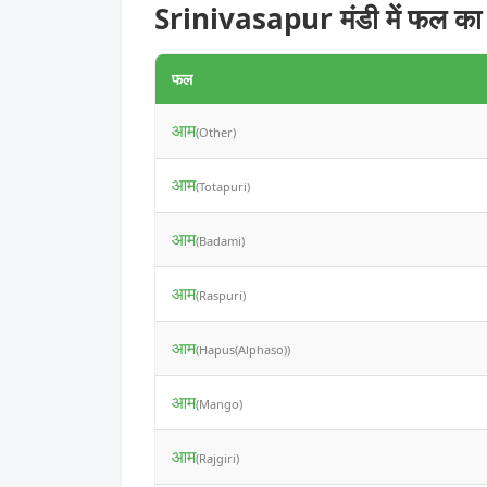
Srinivasapur मंडी में फल का
फल
आम
(Other)
आम
(Totapuri)
आम
(Badami)
आम
(Raspuri)
आम
(Hapus(Alphaso))
आम
(Mango)
आम
(Rajgiri)