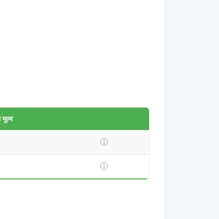
मूल्य
ⓘ
ⓘ