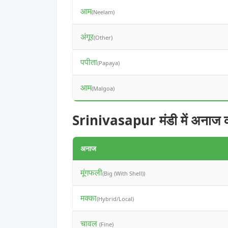
आम
(Neelam)
अंगूर
(Other)
पपीता
(Papaya)
आम
(Malgoa)
Srinivasapur मंडी में अनाज 
अनाज
मूंगफली
(Big (With Shell))
मक्का
(Hybrid/Local)
चावल
(Fine)