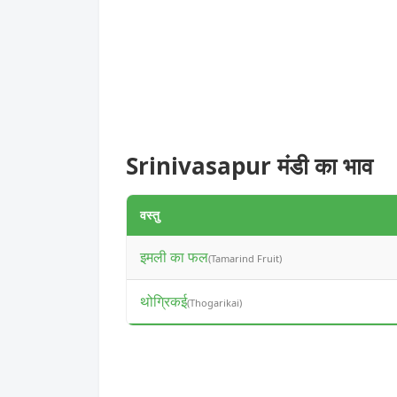
Srinivasapur मंडी का भाव
वस्तु
इमली का फल
(Tamarind Fruit)
थोग्रिकई
(Thogarikai)