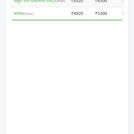
साबुत उरद दाल(काली दाल)
₹6520
₹6500
ⓘ
(Other)
कपास
₹4920
₹5300
ⓘ
(Other)