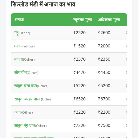
सिल्लोड मंडी में अनाज का भाव
अनाज
न्यूनतम मूल्य
अधिकतम मूल्य
गेहूं
₹2520
₹2600
ⓘ
(Other)
मक्का
₹1520
₹2000
ⓘ
(Yellow)
बाजरा
₹2370
₹2350
ⓘ
(Other)
सोयाबीन
₹4470
₹4450
ⓘ
(Other)
साबुत चना दाल
₹5220
₹5200
ⓘ
(Other)
साबुत अरहर दाल
₹6520
₹6700
ⓘ
(Other)
ज्वार
₹2220
₹2200
ⓘ
(Other)
साबुत मूंग दाल
₹7220
₹7500
ⓘ
(Other)