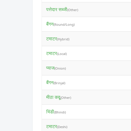
पत्तेदार सब्जी
(Other)
बैंगन
(Round/Long)
टमाटर
(Hybrid)
टमाटर
(Local)
प्याज
(Onion)
बैंगन
(Brinjal)
मीठा कद्दू
(Other)
भिंडी
(Bhindi)
टमाटर
(Deshi)