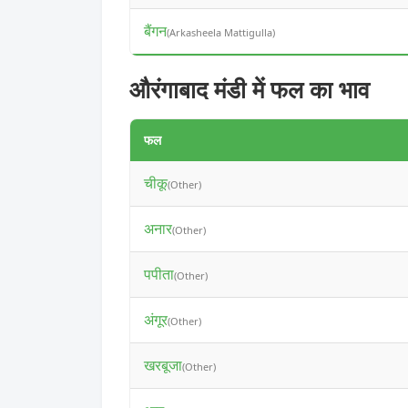
बैंगन
(Arkasheela Mattigulla)
औरंगाबाद मंडी में फल का भाव
फल
चीकू
(Other)
अनार
(Other)
पपीता
(Other)
अंगूर
(Other)
खरबूजा
(Other)