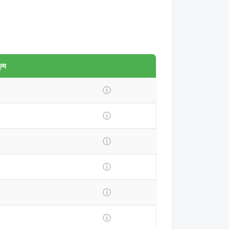
ल्य
ⓘ
ⓘ
ⓘ
ⓘ
ⓘ
ⓘ