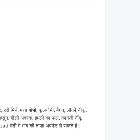
री मिर्च, पत्ता गोभी, फूलगोभी, बैंगन, लौकी,चीकू,
ड),लहसुन, गीली अदरक, इमली का फल, कागजी नींबू,
ंडी में भाव की ताज़ा अपडेट ले सकते हैं।