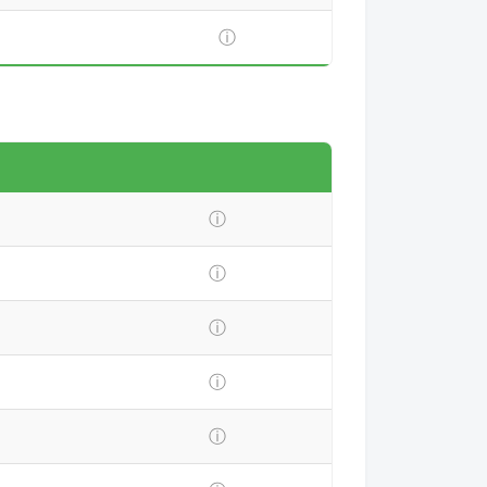
ⓘ
ⓘ
ⓘ
ⓘ
ⓘ
ⓘ