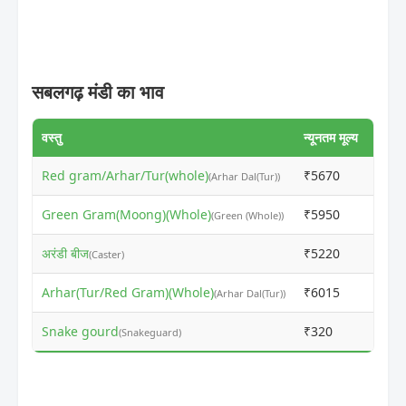
सबलगढ़ मंडी का भाव
वस्तु
न्यूनतम मूल्य
अधिकत
Red gram/Arhar/Tur(whole)
₹5670
₹570
(Arhar Dal(Tur))
Green Gram(Moong)(Whole)
₹5950
₹593
(Green (Whole))
अरंडी बीज
₹5220
₹525
(Caster)
Arhar(Tur/Red Gram)(Whole)
₹6015
₹599
(Arhar Dal(Tur))
Snake gourd
₹320
₹300
(Snakeguard)