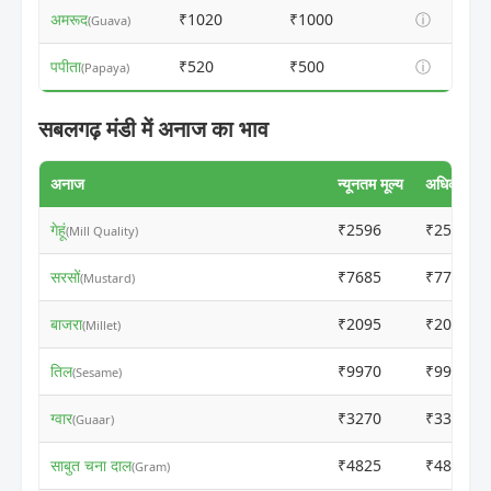
अमरूद
₹1020
₹1000
ⓘ
(Guava)
पपीता
₹520
₹500
ⓘ
(Papaya)
सबलगढ़ मंडी में अनाज का भाव
अनाज
न्यूनतम मूल्य
अधिकतम मूल
गेहूं
₹2596
₹2579
(Mill Quality)
सरसों
₹7685
₹7700
(Mustard)
बाजरा
₹2095
₹2075
(Millet)
तिल
₹9970
₹9950
(Sesame)
ग्वार
₹3270
₹3300
(Guaar)
साबुत चना दाल
₹4825
₹4805
(Gram)