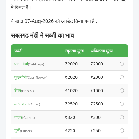
में स्थित है।
ये डाटा 07-Aug-2026 को अपडेट किया गया है .
सबलगढ़ मंडी में सब्जी का भाव
सब्जी
न्यूनतम मूल्य
अधिकतम मूल्य
पत्ता गोभी
₹2020
₹2000
ⓘ
(Cabbage)
फूलगोभी
₹2020
₹2000
ⓘ
(Cauliflower)
बैंगन
₹1020
₹1000
ⓘ
(Brinjal)
मटर दाना
₹2520
₹2500
ⓘ
(Other)
गाजर
₹320
₹300
ⓘ
(Carrot)
मूली
₹220
₹250
ⓘ
(Other)