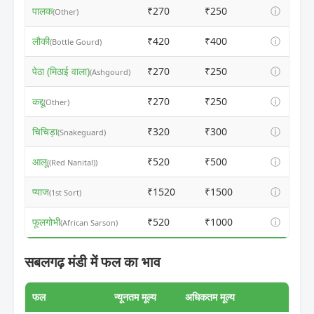
पालक
₹270
₹250
ⓘ
(Other)
लौकी
₹420
₹400
ⓘ
(Bottle Gourd)
पेठा (मिठाई वाला)
₹270
₹250
ⓘ
(Ashgourd)
कद्दू
₹270
₹250
ⓘ
(Other)
चिचिड़ा
₹320
₹300
ⓘ
(Snakeguard)
आलू
₹520
₹500
ⓘ
((Red Nanital))
प्याज
₹1520
₹1500
ⓘ
(1st Sort)
फूलगोभी
₹520
₹1000
ⓘ
(African Sarson)
सबलगढ़ मंडी में फल का भाव
फल
न्यूनतम मूल्य
अधिकतम मूल्य