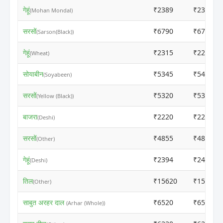
गेहूं
₹2389
₹2369
(Mohan Mondal)
सरसों
₹6790
₹6770
(Sarson(Black))
गेहूं
₹2315
₹2295
(Wheat)
सोयाबीन
₹5345
₹5480
(Soyabeen)
सरसों
₹5320
₹5300
(Yellow (Black))
बाजरा
₹2220
₹2213
(Deshi)
सरसों
₹4855
₹4835
(Other)
गेहूं
₹2394
₹2403
(Deshi)
तिल
₹15620
₹15600
(Other)
साबुत अरहर दाल
₹6520
₹6500
(Arhar (Whole))