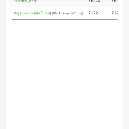
गवार बीज
₹6220
₹6200
(Other)
साबुत उरद दाल(काली दाल)
₹1221
₹1201
(Black Gram (Whole))