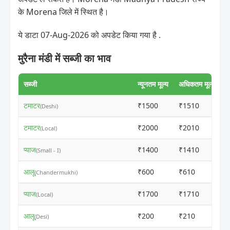
के Morena जिले में स्थित है।
ये डाटा 07-Aug-2026 को अपडेट किया गया है .
मुरैना मंडी में सब्जी का भाव
सब्जी
न्यूनतम मूल्य
अधिकतम मूल्य
टमाटर
₹1500
₹1510
(Deshi)
टमाटर
₹2000
₹2010
(Local)
प्याज
₹1400
₹1410
(Small - I)
आलू
₹600
₹610
(Chandermukhi)
प्याज
₹1700
₹1710
(Local)
आलू
₹200
₹210
(Desi)