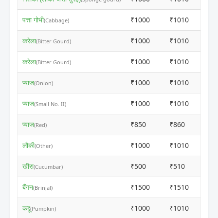
पत्ता गोभी
₹1000
₹1010
(Cabbage)
करेला
₹1000
₹1010
(Bitter Gourd)
करेला
₹1000
₹1010
(Bitter Gourd)
प्याज
₹1000
₹1010
(Onion)
प्याज
₹1000
₹1010
(Small No. II)
प्याज
₹850
₹860
(Red)
लौकी
₹1000
₹1010
(Other)
खीरा
₹500
₹510
(Cucumbar)
बैंगन
₹1500
₹1510
(Brinjal)
कद्दू
₹1000
₹1010
(Pumpkin)