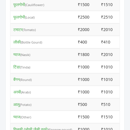
फूलगोभी
₹1500
₹1510
(Cauliflower)
फूलगोभी
₹2500
₹2510
(Local)
टमाटर
₹2000
₹2010
(Tomato)
लौकी
₹400
₹410
(Bottle Gourd)
प्याज
₹1800
₹2010
(Nasik)
टिंडा
₹1000
₹1010
(Tinda)
बैंगन
₹1000
₹1010
(Round)
अरबी
₹1000
₹1010
(Arabi)
आलू
₹500
₹510
(Potato)
प्याज
₹1500
₹1510
(Other)
गिलकी (लोकी जैसी तुरई)
₹1000
₹1010
(Sponge gourd)