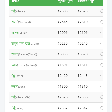
अनाज
न्यूनतम मूल्य
अधिकतम मूल्य
गेहूं
₹2605
₹2628
ⓘ
(Wheat)
सरसों
₹7645
₹7810
ⓘ
(Mustard)
बाजरा
₹2096
₹2106
ⓘ
(Millet)
साबुत चना दाल
₹5235
₹5245
ⓘ
(Gram)
सरसों
₹6053
₹6670
ⓘ
(Sarson(Black))
ज्वार
₹1801
₹1811
ⓘ
(Jowar (Yellow))
गेहूं
₹2429
₹2443
ⓘ
(Other)
मक्का
₹1800
₹1810
ⓘ
(Local)
गेहूं
₹2326
₹2336
ⓘ
(Wheat Mix)
गेहूं
₹2337
₹2347
ⓘ
(Local)