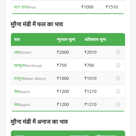
मटर दाना
₹1000
₹1510
(Pea)
मुरैना मंडी में फल का भाव
फल
न्यूनतम मूल्य
अधिकतम मूल्य
आम
₹2000
₹2010
ⓘ
(Other)
खरबूजा
₹750
₹760
ⓘ
(Karbhuja)
तरबूज
₹1000
₹1010
ⓘ
(Water Melon)
सेब
₹1200
₹1210
ⓘ
(Apple)
सेब
₹1200
₹1210
ⓘ
(Apple)
मुरैना मंडी में अनाज का भाव