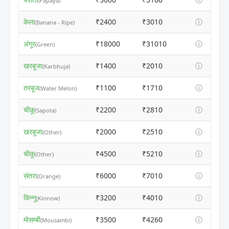
(Papaya)
केला
₹2400
₹3010
ⓘ
(Banana - Ripe)
अंगूर
₹18000
₹31010
ⓘ
(Green)
खरबूजा
₹1400
₹2010
ⓘ
(Karbhuja)
तरबूज
₹1100
₹1710
ⓘ
(Water Melon)
चीकू
₹2200
₹2810
ⓘ
(Sapota)
खरबूजा
₹2000
₹2510
ⓘ
(Other)
चीकू
₹4500
₹5210
ⓘ
(Other)
संतरा
₹6000
₹7010
ⓘ
(Orange)
किन्नू
₹3200
₹4010
ⓘ
(Kinnow)
मोसम्बी
₹3500
₹4260
ⓘ
(Mousambi)