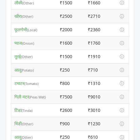
लौकी
₹1500
₹1660
ⓘ
(Other)
खीरा
₹2500
₹2710
ⓘ
(Other)
फूलगोभी
₹2000
₹2360
ⓘ
(Local)
प्याज
₹1600
₹1760
ⓘ
(Onion)
तुरई
₹1500
₹1910
ⓘ
(Other)
आलू
₹250
₹710
ⓘ
(Potato)
टमाटर
₹800
₹1310
ⓘ
(Tomato)
गिली मटर
₹7500
₹9010
ⓘ
(Peas Wet)
टिंडा
₹2600
₹3010
ⓘ
(Tinda)
भिंडी
₹900
₹1230
ⓘ
(Other)
आलू
₹250
₹610
ⓘ
(Other)