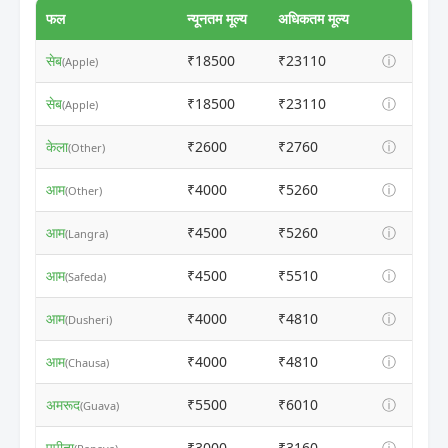
फल
न्यूनतम मूल्य
अधिकतम मूल्य
सेब
₹18500
₹23110
ⓘ
(Apple)
सेब
₹18500
₹23110
ⓘ
(Apple)
केला
₹2600
₹2760
ⓘ
(Other)
आम
₹4000
₹5260
ⓘ
(Other)
आम
₹4500
₹5260
ⓘ
(Langra)
आम
₹4500
₹5510
ⓘ
(Safeda)
आम
₹4000
₹4810
ⓘ
(Dusheri)
आम
₹4000
₹4810
ⓘ
(Chausa)
अमरूद
₹5500
₹6010
ⓘ
(Guava)
पपीता
₹3000
₹3160
ⓘ