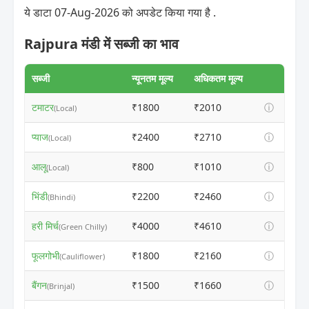
ये डाटा 07-Aug-2026 को अपडेट किया गया है .
Rajpura मंडी में सब्जी का भाव
सब्जी
न्यूनतम मूल्य
अधिकतम मूल्य
टमाटर
₹1800
₹2010
ⓘ
(Local)
प्याज
₹2400
₹2710
ⓘ
(Local)
आलू
₹800
₹1010
ⓘ
(Local)
भिंडी
₹2200
₹2460
ⓘ
(Bhindi)
हरी मिर्च
₹4000
₹4610
ⓘ
(Green Chilly)
फूलगोभी
₹1800
₹2160
ⓘ
(Cauliflower)
बैंगन
₹1500
₹1660
ⓘ
(Brinjal)