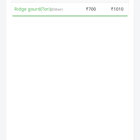
Ridge gourd(Tori)
₹700
₹1010
(Other)