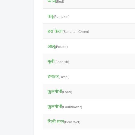
प्याज
(Red)
कद्दू
(Pumpkin)
हरा केला
(Banana - Green)
आलू
(Potato)
मूली
(Raddish)
टमाटर
(Deshi)
फूलगोभी
(Local)
फूलगोभी
(Cauliflower)
गिली मटर
(Peas Wet)