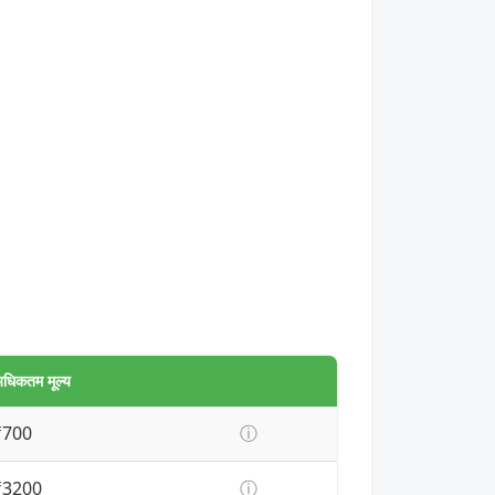
धिकतम मूल्य
₹700
ⓘ
₹3200
ⓘ