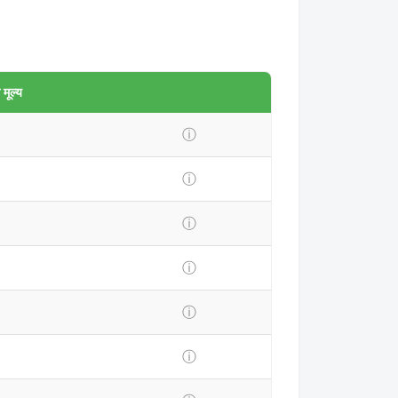
मूल्य
ⓘ
ⓘ
ⓘ
ⓘ
ⓘ
ⓘ