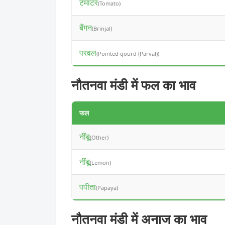
टमाटर
(Tomato)
बैंगन
(Brinjal)
परवल
(Pointed gourd (Parval))
नौतनवा मंडी में फल का भाव
फल
नींबू
(Other)
नींबू
(Lemon)
पपीता
(Papaya)
नौतनवा मंडी में अनाज का भाव