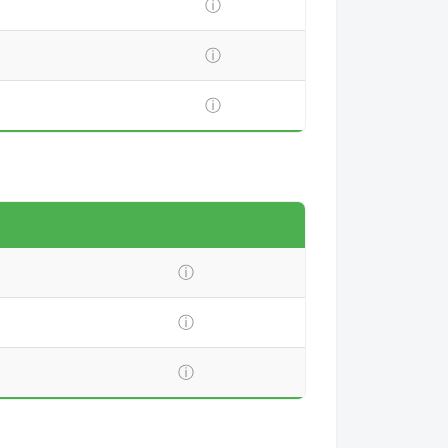
ⓘ
ⓘ
ⓘ
ⓘ
ⓘ
ⓘ