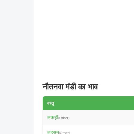
नौतनवा मंडी का भाव
वस्तु
लकड़ी
(Other)
लहसुन
(Other)