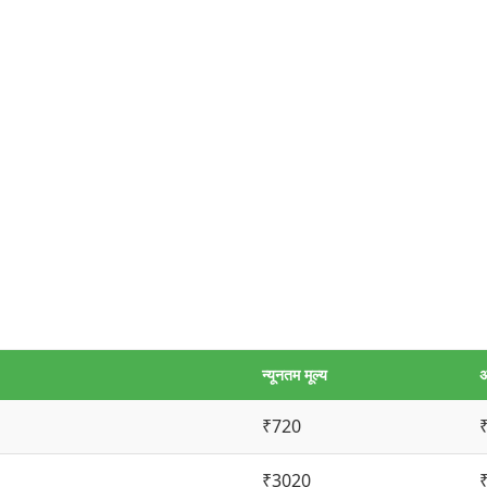
न्यूनतम मूल्य
अ
₹720
₹3020