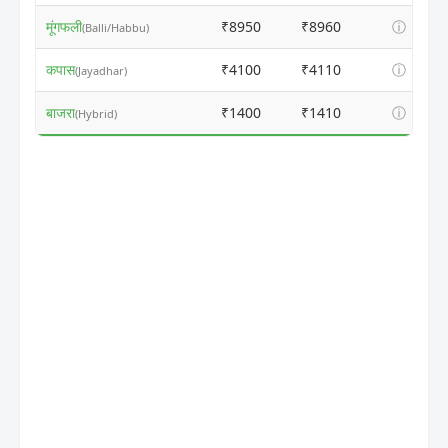
मूंगफली
₹8950
₹8960
ⓘ
(Balli/Habbu)
कपास
₹4100
₹4110
ⓘ
(Jayadhar)
बाजरा
₹1400
₹1410
ⓘ
(Hybrid)