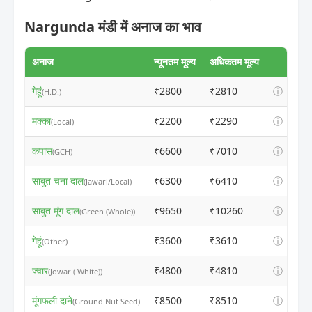
Nargunda मंडी में अनाज का भाव
अनाज
न्यूनतम मूल्य
अधिकतम मूल्य
गेहूं
₹2800
₹2810
ⓘ
(H.D.)
मक्का
₹2200
₹2290
ⓘ
(Local)
कपास
₹6600
₹7010
ⓘ
(GCH)
साबुत चना दाल
₹6300
₹6410
ⓘ
(Jawari/Local)
साबुत मूंग दाल
₹9650
₹10260
ⓘ
(Green (Whole))
गेहूं
₹3600
₹3610
ⓘ
(Other)
ज्वार
₹4800
₹4810
ⓘ
(Jowar ( White))
मूंगफली दाने
₹8500
₹8510
ⓘ
(Ground Nut Seed)