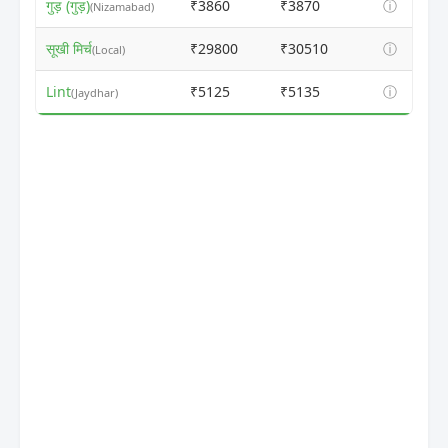
गुड़ (गुड़)
₹3860
₹3870
ⓘ
(Nizamabad)
सूखी मिर्च
₹29800
₹30510
ⓘ
(Local)
Lint
₹5125
₹5135
ⓘ
(Jaydhar)