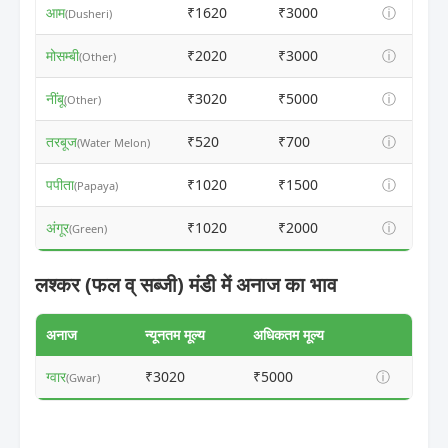
आम
₹1620
₹3000
ⓘ
(Dusheri)
मोसम्बी
₹2020
₹3000
ⓘ
(Other)
नींबू
₹3020
₹5000
ⓘ
(Other)
तरबूज
₹520
₹700
ⓘ
(Water Melon)
पपीता
₹1020
₹1500
ⓘ
(Papaya)
अंगूर
₹1020
₹2000
ⓘ
(Green)
लश्कर (फल व् सब्जी) मंडी में अनाज का भाव
अनाज
न्यूनतम मूल्य
अधिकतम मूल्य
ग्वार
₹3020
₹5000
ⓘ
(Gwar)