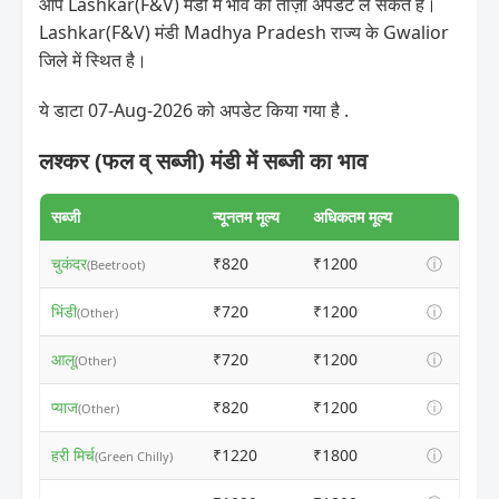
आप Lashkar(F&V) मंडी में भाव की ताज़ा अपडेट ले सकते हैं।
Lashkar(F&V) मंडी Madhya Pradesh राज्य के Gwalior
जिले में स्थित है।
ये डाटा 07-Aug-2026 को अपडेट किया गया है .
लश्कर (फल व् सब्जी) मंडी में सब्जी का भाव
सब्जी
न्यूनतम मूल्य
अधिकतम मूल्य
चुकंदर
₹820
₹1200
ⓘ
(Beetroot)
भिंडी
₹720
₹1200
ⓘ
(Other)
आलू
₹720
₹1200
ⓘ
(Other)
प्याज
₹820
₹1200
ⓘ
(Other)
हरी मिर्च
₹1220
₹1800
ⓘ
(Green Chilly)