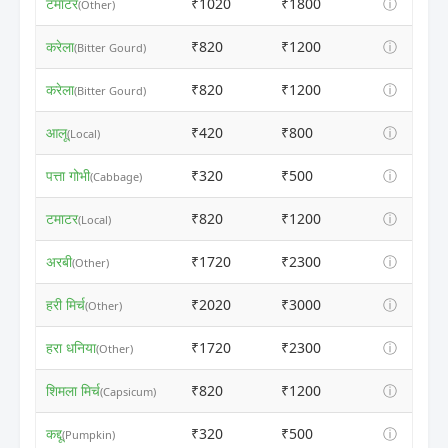
टमाटर
₹1020
₹1800
ⓘ
(Other)
करेला
₹820
₹1200
ⓘ
(Bitter Gourd)
करेला
₹820
₹1200
ⓘ
(Bitter Gourd)
आलू
₹420
₹800
ⓘ
(Local)
पत्ता गोभी
₹320
₹500
ⓘ
(Cabbage)
टमाटर
₹820
₹1200
ⓘ
(Local)
अरबी
₹1720
₹2300
ⓘ
(Other)
हरी मिर्च
₹2020
₹3000
ⓘ
(Other)
हरा धनिया
₹1720
₹2300
ⓘ
(Other)
शिमला मिर्च
₹820
₹1200
ⓘ
(Capsicum)
कद्दू
₹320
₹500
ⓘ
(Pumpkin)