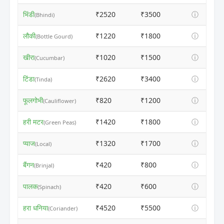
भिंडी
₹2520
₹3500
ⓘ
(Bhindi)
लौकी
₹1220
₹1800
ⓘ
(Bottle Gourd)
खीरा
₹1020
₹1500
ⓘ
(Cucumbar)
टिंडा
₹2620
₹3400
ⓘ
(Tinda)
फूलगोभी
₹820
₹1200
ⓘ
(Cauliflower)
हरी मटर
₹1420
₹1800
ⓘ
(Green Peas)
प्याज
₹1320
₹1700
ⓘ
(Local)
बैंगन
₹420
₹800
ⓘ
(Brinjal)
पालक
₹420
₹600
ⓘ
(Spinach)
हरा धनिया
₹4520
₹5500
ⓘ
(Coriander)