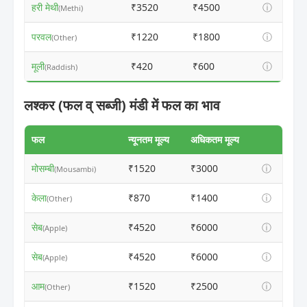
हरी मेथी
₹3520
₹4500
ⓘ
(Methi)
परवल
₹1220
₹1800
ⓘ
(Other)
मूली
₹420
₹600
ⓘ
(Raddish)
लश्कर (फल व् सब्जी) मंडी में फल का भाव
फल
न्यूनतम मूल्य
अधिकतम मूल्य
मोसम्बी
₹1520
₹3000
ⓘ
(Mousambi)
केला
₹870
₹1400
ⓘ
(Other)
सेब
₹4520
₹6000
ⓘ
(Apple)
सेब
₹4520
₹6000
ⓘ
(Apple)
आम
₹1520
₹2500
ⓘ
(Other)