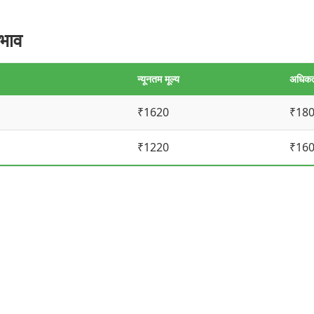
भाव
न्यूनतम मूल्य
अधिकत
₹1620
₹18
₹1220
₹16