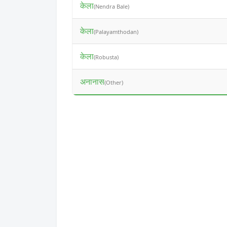
केला
(Nendra Bale)
केला
(Palayamthodan)
केला
(Robusta)
अनानास
(Other)