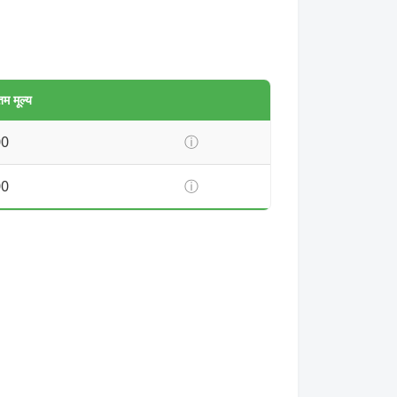
म मूल्य
00
ⓘ
00
ⓘ