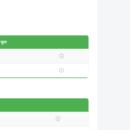
ूल्य
ⓘ
ⓘ
ⓘ