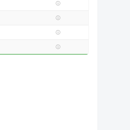
ⓘ
ⓘ
ⓘ
ⓘ