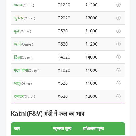
पालक
₹1220
₹1200
ⓘ
(Other)
चुकंदर
₹2020
₹3000
ⓘ
(Other)
मूली
₹520
₹1000
ⓘ
(Other)
प्याज
₹620
₹1200
ⓘ
(Onion)
टिंडा
₹4020
₹4000
ⓘ
(Other)
मटर दाना
₹1020
₹1000
ⓘ
(Other)
आलू
₹520
₹1000
ⓘ
(Other)
टमाटर
₹620
₹2000
ⓘ
(Other)
Katni(F&V) मंडी में फल का भाव
फल
न्यूनतम मूल्य
अधिकतम मूल्य