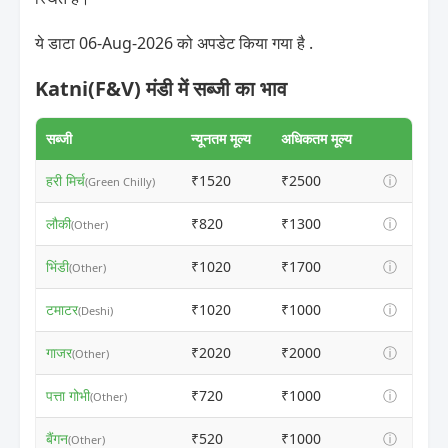
ये डाटा 06-Aug-2026 को अपडेट किया गया है .
Katni(F&V) मंडी में सब्जी का भाव
सब्जी
न्यूनतम मूल्य
अधिकतम मूल्य
हरी मिर्च
₹1520
₹2500
ⓘ
(Green Chilly)
लौकी
₹820
₹1300
ⓘ
(Other)
भिंडी
₹1020
₹1700
ⓘ
(Other)
टमाटर
₹1020
₹1000
ⓘ
(Deshi)
गाजर
₹2020
₹2000
ⓘ
(Other)
पत्ता गोभी
₹720
₹1000
ⓘ
(Other)
बैंगन
₹520
₹1000
ⓘ
(Other)