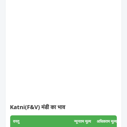
Katni(F&V) मंडी का भाव
वस्तु
न्यूनतम मूल्य
अधिकतम मूल्य