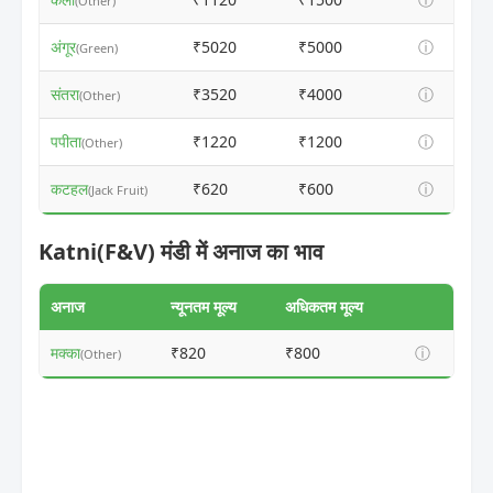
(Other)
अंगूर
₹5020
₹5000
ⓘ
(Green)
संतरा
₹3520
₹4000
ⓘ
(Other)
पपीता
₹1220
₹1200
ⓘ
(Other)
कटहल
₹620
₹600
ⓘ
(Jack Fruit)
Katni(F&V) मंडी में अनाज का भाव
अनाज
न्यूनतम मूल्य
अधिकतम मूल्य
मक्का
₹820
₹800
ⓘ
(Other)