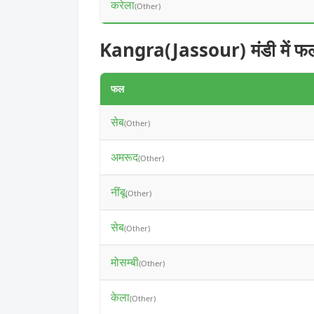
करेला
(Other)
Kangra(Jassour) मंडी में फ
फल
सेब
(Other)
अमरूद
(Other)
नींबू
(Other)
सेब
(Other)
मोसम्बी
(Other)
केला
(Other)