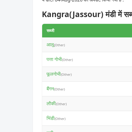
Kangra(Jassour) मंडी में सब्
सब्जी
आलू
(Other)
पत्ता गोभी
(Other)
फूलगोभी
(Other)
बैंगन
(Other)
लौकी
(Other)
भिंडी
(Other)