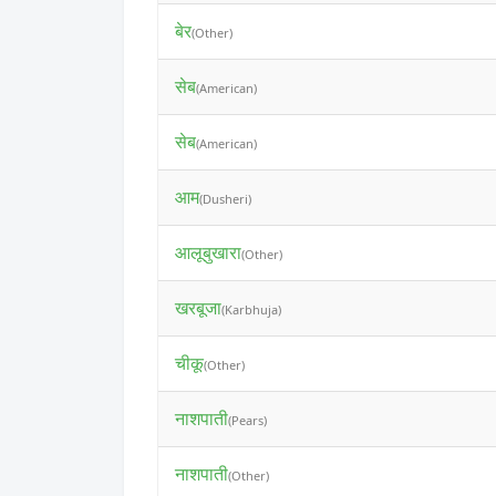
बेर
(Other)
सेब
(American)
सेब
(American)
आम
(Dusheri)
आलूबुखारा
(Other)
खरबूजा
(Karbhuja)
चीकू
(Other)
नाशपाती
(Pears)
नाशपाती
(Other)