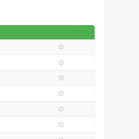
ⓘ
ⓘ
ⓘ
ⓘ
ⓘ
ⓘ