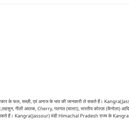
कार के फल, सब्ज़ी, एवं अनाज के भाव की जानकारी ले सकते हैं। Kangra(Jassour)
 पपीता,लहसुन, गीली अदरक, Cherry, गलगल (माल्टा), भारतीय कोल्ज़ा (कैनोला) आद
 सकते हैं। Kangra(Jassour) मंडी Himachal Pradesh राज्य के Kangra जिल