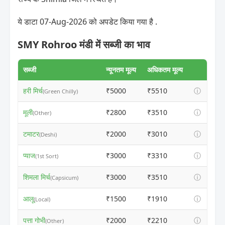
ये डाटा 07-Aug-2026 को अपडेट किया गया है .
SMY Rohroo मंडी में सब्जी का भाव
सब्जी
न्यूनतम मूल्य
अधिकतम मूल्य
हरी मिर्च
₹5000
₹5510
ⓘ
(Green Chilly)
मूली
₹2800
₹3510
ⓘ
(Other)
टमाटर
₹2000
₹3010
ⓘ
(Deshi)
प्याज
₹3000
₹3310
ⓘ
(1st Sort)
शिमला मिर्च
₹3000
₹3510
ⓘ
(Capsicum)
आलू
₹1500
₹1910
ⓘ
(Local)
पत्ता गोभी
₹2000
₹2210
ⓘ
(Other)