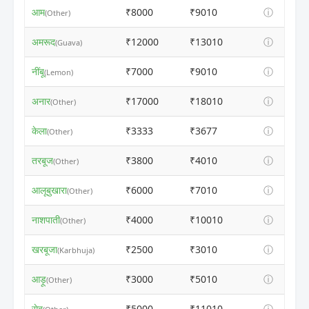
आम
₹8000
₹9010
ⓘ
(Other)
अमरूद
₹12000
₹13010
ⓘ
(Guava)
नींबू
₹7000
₹9010
ⓘ
(Lemon)
अनार
₹17000
₹18010
ⓘ
(Other)
केला
₹3333
₹3677
ⓘ
(Other)
तरबूज
₹3800
₹4010
ⓘ
(Other)
आलूबुखारा
₹6000
₹7010
ⓘ
(Other)
नाशपाती
₹4000
₹10010
ⓘ
(Other)
खरबूजा
₹2500
₹3010
ⓘ
(Karbhuja)
आड़ू
₹3000
₹5010
ⓘ
(Other)
सेब
₹5000
₹11010
ⓘ