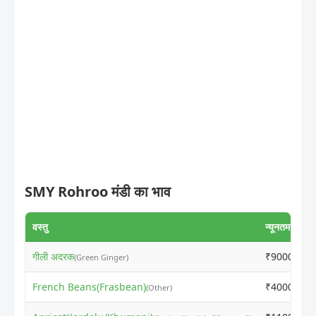
SMY Rohroo मंडी का भाव
वस्तु
न्यूनतम मूल्य
गीली अदरक
₹9000
(Green Ginger)
French Beans(Frasbean)
₹4000
(Other)