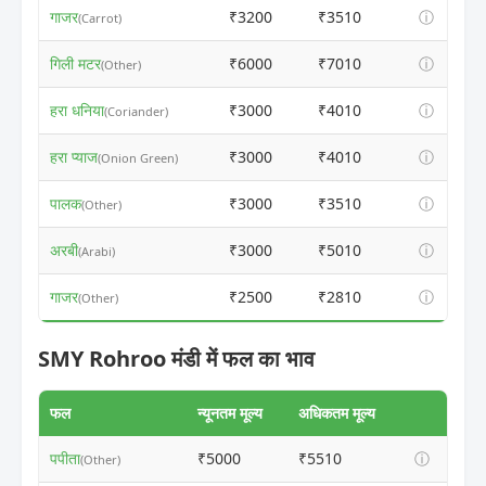
गाजर
₹3200
₹3510
ⓘ
(Carrot)
गिली मटर
₹6000
₹7010
ⓘ
(Other)
हरा धनिया
₹3000
₹4010
ⓘ
(Coriander)
हरा प्याज
₹3000
₹4010
ⓘ
(Onion Green)
पालक
₹3000
₹3510
ⓘ
(Other)
अरबी
₹3000
₹5010
ⓘ
(Arabi)
गाजर
₹2500
₹2810
ⓘ
(Other)
SMY Rohroo मंडी में फल का भाव
फल
न्यूनतम मूल्य
अधिकतम मूल्य
पपीता
₹5000
₹5510
ⓘ
(Other)