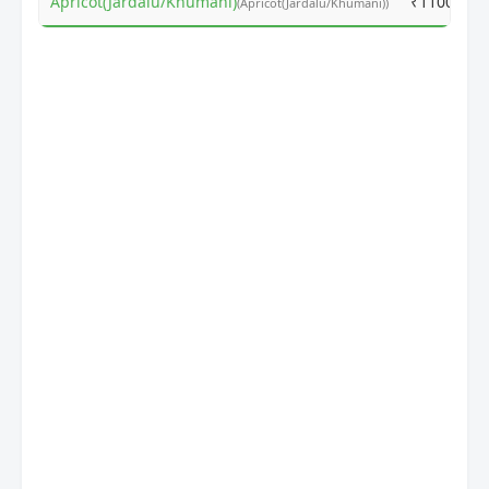
Apricot(Jardalu/Khumani)
₹11000
(Apricot(Jardalu/Khumani))