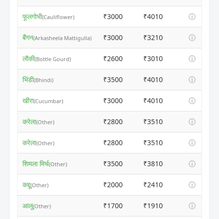
फूलगोभी
₹3000
₹4010
ⓘ
(Cauliflower)
बैंगन
₹3000
₹3210
ⓘ
(Arkasheela Mattigulla)
लौकी
₹2600
₹3010
ⓘ
(Bottle Gourd)
भिंडी
₹3500
₹4010
ⓘ
(Bhindi)
खीरा
₹3000
₹4010
ⓘ
(Cucumbar)
करेला
₹2800
₹3510
ⓘ
(Other)
करेला
₹2800
₹3510
ⓘ
(Other)
शिमला मिर्च
₹3500
₹3810
ⓘ
(Other)
कद्दू
₹2000
₹2410
ⓘ
(Other)
आलू
₹1700
₹1910
ⓘ
(Other)