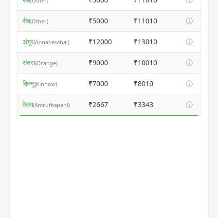
(Other)
सेब
₹5000
₹11010
ⓘ
(Other)
अंगूर
₹12000
₹13010
ⓘ
(Annabesahai)
संतरा
₹9000
₹10010
ⓘ
(Orange)
किन्नू
₹7000
₹8010
ⓘ
(Kinnow)
केला
₹2667
₹3343
ⓘ
(Amruthapani)