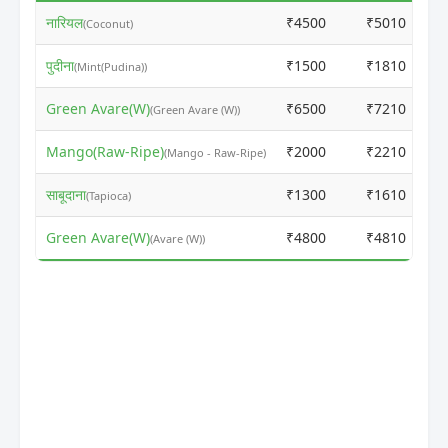
नारियल
₹4500
₹5010
(Coconut)
पुदीना
₹1500
₹1810
(Mint(Pudina))
Green Avare(W)
₹6500
₹7210
(Green Avare (W))
Mango(Raw-Ripe)
₹2000
₹2210
(Mango - Raw-Ripe)
साबूदाना
₹1300
₹1610
(Tapioca)
Green Avare(W)
₹4800
₹4810
(Avare (W))