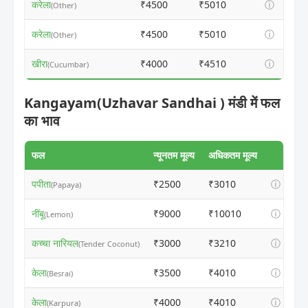
करेला
₹4500
₹5010
ⓘ
(Other)
करेला
₹4500
₹5010
ⓘ
(Other)
खीरा
₹4000
₹4510
ⓘ
(Cucumbar)
Kangayam(Uzhavar Sandhai ) मंडी में फल
का भाव
फल
न्यूनतम मूल्य
अधिकतम मूल्य
पपीता
₹2500
₹3010
ⓘ
(Papaya)
नींबू
₹9000
₹10010
ⓘ
(Lemon)
कच्चा नारियल
₹3000
₹3210
ⓘ
(Tender Coconut)
केला
₹3500
₹4010
ⓘ
(Besrai)
केला
₹4000
₹4010
ⓘ
(Karpura)