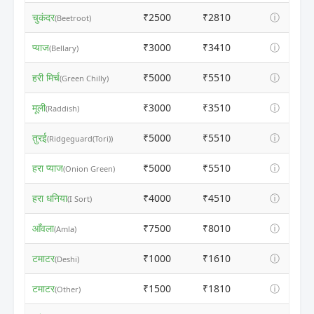
चुकंदर
₹2500
₹2810
ⓘ
(Beetroot)
प्याज
₹3000
₹3410
ⓘ
(Bellary)
हरी मिर्च
₹5000
₹5510
ⓘ
(Green Chilly)
मूली
₹3000
₹3510
ⓘ
(Raddish)
तुरई
₹5000
₹5510
ⓘ
(Ridgeguard(Tori))
हरा प्याज
₹5000
₹5510
ⓘ
(Onion Green)
हरा धनिया
₹4000
₹4510
ⓘ
(I Sort)
आँवला
₹7500
₹8010
ⓘ
(Amla)
टमाटर
₹1000
₹1610
ⓘ
(Deshi)
टमाटर
₹1500
₹1810
ⓘ
(Other)