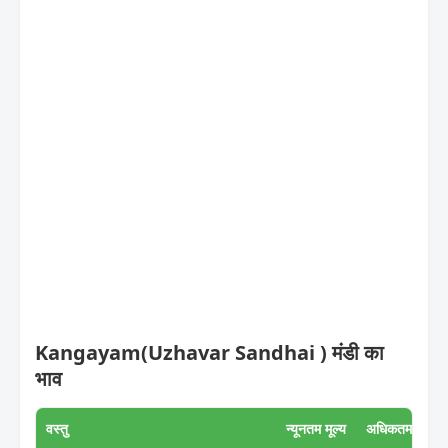
Kangayam(Uzhavar Sandhai ) मंडी का
भाव
वस्तु
न्यूनतम मूल्य
अधिकतम मूल्य