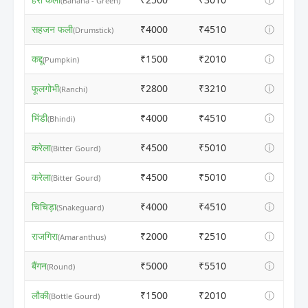
(Banana - Green)
सहजन फली
₹4000
₹4510
ⓘ
(Drumstick)
कद्दू
₹1500
₹2010
ⓘ
(Pumpkin)
फूलगोभी
₹2800
₹3210
ⓘ
(Ranchi)
भिंडी
₹4000
₹4510
ⓘ
(Bhindi)
करेला
₹4500
₹5010
ⓘ
(Bitter Gourd)
करेला
₹4500
₹5010
ⓘ
(Bitter Gourd)
चिचिड़ा
₹4000
₹4510
ⓘ
(Snakeguard)
राजगिरा
₹2000
₹2510
ⓘ
(Amaranthus)
बैंगन
₹5000
₹5510
ⓘ
(Round)
लौकी
₹1500
₹2010
ⓘ
(Bottle Gourd)