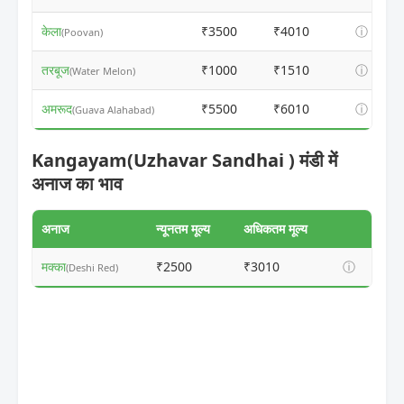
केला
₹3500
₹4010
ⓘ
(Poovan)
तरबूज
₹1000
₹1510
ⓘ
(Water Melon)
अमरूद
₹5500
₹6010
ⓘ
(Guava Alahabad)
Kangayam(Uzhavar Sandhai ) मंडी में
अनाज का भाव
अनाज
न्यूनतम मूल्य
अधिकतम मूल्य
मक्का
₹2500
₹3010
ⓘ
(Deshi Red)