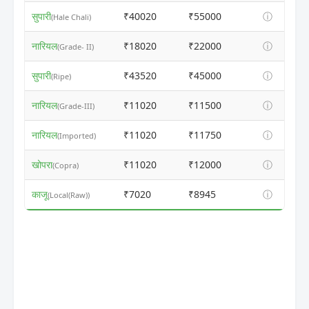
सुपारी
₹40020
₹55000
ⓘ
(Hale Chali)
नारियल
₹18020
₹22000
ⓘ
(Grade- II)
सुपारी
₹43520
₹45000
ⓘ
(Ripe)
नारियल
₹11020
₹11500
ⓘ
(Grade-III)
नारियल
₹11020
₹11750
ⓘ
(Imported)
खोपरा
₹11020
₹12000
ⓘ
(Copra)
काजू
₹7020
₹8945
ⓘ
(Local(Raw))