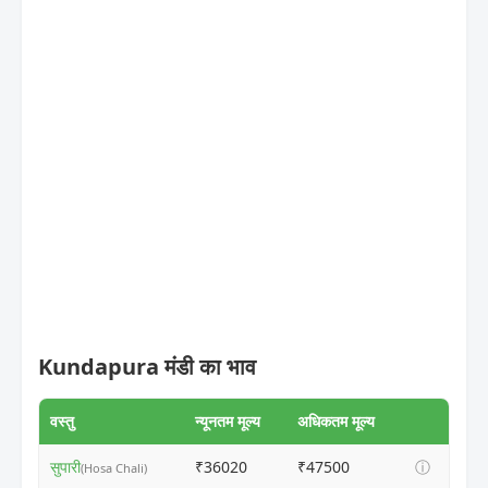
Kundapura मंडी का भाव
वस्तु
न्यूनतम मूल्य
अधिकतम मूल्य
सुपारी
₹36020
₹47500
ⓘ
(Hosa Chali)