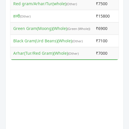
Red gram/Arhar/Tur(whole)
₹7500
₹766
(Other)
हल्दी
₹15800
₹167
(Other)
Green Gram(Moong)(Whole)
₹6900
₹691
(Green (Whole))
Black Gram(Urd Beans)(Whole)
₹7100
₹721
(Other)
Arhar(Tur/Red Gram)(Whole)
₹7000
₹701
(Other)