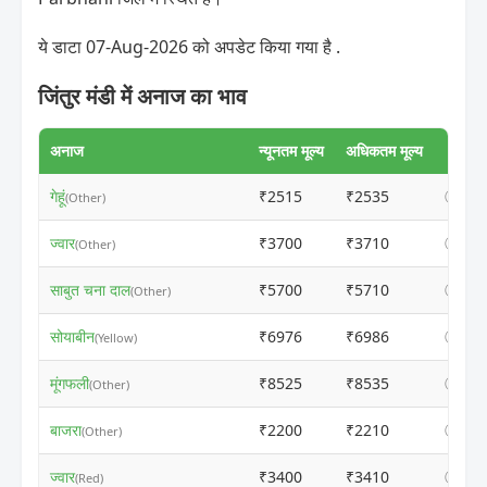
ये डाटा 07-Aug-2026 को अपडेट किया गया है .
जिंतुर मंडी में अनाज का भाव
अनाज
न्यूनतम मूल्य
अधिकतम मूल्य
गेहूं
₹2515
₹2535
ⓘ
(Other)
ज्वार
₹3700
₹3710
ⓘ
(Other)
साबुत चना दाल
₹5700
₹5710
ⓘ
(Other)
सोयाबीन
₹6976
₹6986
ⓘ
(Yellow)
मूंगफली
₹8525
₹8535
ⓘ
(Other)
बाजरा
₹2200
₹2210
ⓘ
(Other)
ज्वार
₹3400
₹3410
ⓘ
(Red)