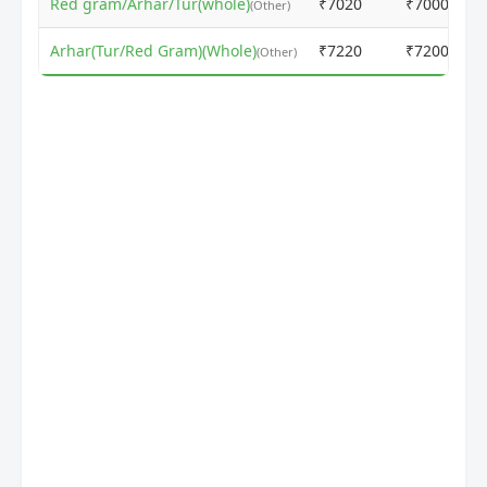
Red gram/Arhar/Tur(whole)
₹7020
₹7000
(Other)
Arhar(Tur/Red Gram)(Whole)
₹7220
₹7200
(Other)