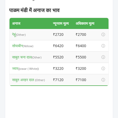
पाळम मंडी में अनाज का भाव
अनाज
न्यूनतम मूल्य
अधिकतम मूल्य
गेहूं
₹2720
₹2700
ⓘ
(Other)
सोयाबीन
₹6420
₹6400
ⓘ
(Yellow)
साबुत चना दाल
₹5520
₹5500
ⓘ
(Other)
ज्वार
₹3220
₹3200
ⓘ
(Jowar ( White))
साबुत अरहर दाल
₹7120
₹7100
ⓘ
(Other)