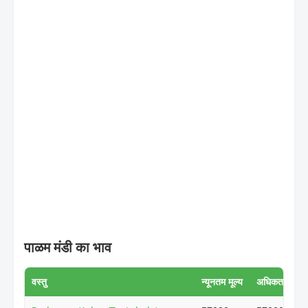
पाळम मंडी का भाव
वस्तु
न्यूनतम मूल्य
अधिकतम मूल्य