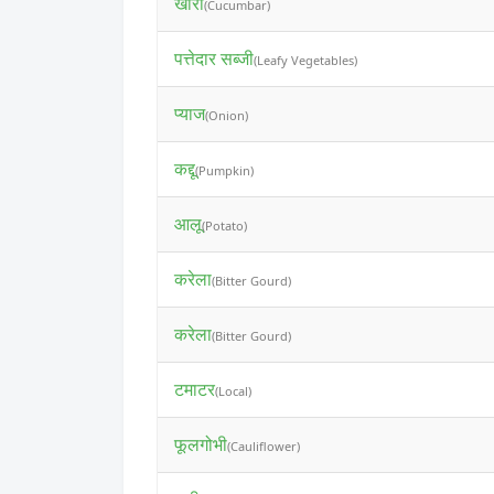
खीरा
(Cucumbar)
पत्तेदार सब्जी
(Leafy Vegetables)
प्याज
(Onion)
कद्दू
(Pumpkin)
आलू
(Potato)
करेला
(Bitter Gourd)
करेला
(Bitter Gourd)
टमाटर
(Local)
फूलगोभी
(Cauliflower)