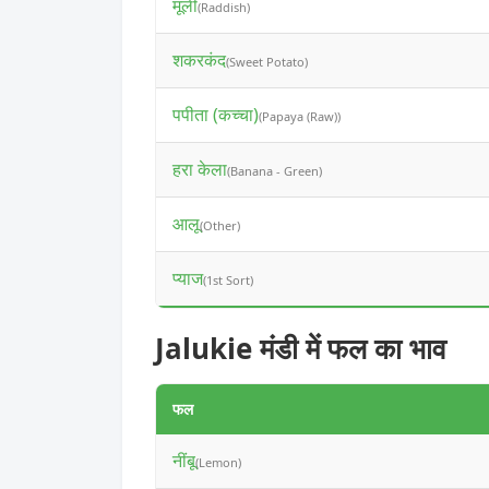
मूली
(Raddish)
शकरकंद
(Sweet Potato)
पपीता (कच्चा)
(Papaya (Raw))
हरा केला
(Banana - Green)
आलू
(Other)
प्याज
(1st Sort)
Jalukie मंडी में फल का भाव
फल
नींबू
(Lemon)