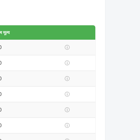
 मूल्य
0
ⓘ
0
ⓘ
0
ⓘ
0
ⓘ
0
ⓘ
0
ⓘ