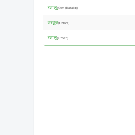
रतालू
(Yam (Ratalu))
तरबूज
(Other)
रतालू
(Other)