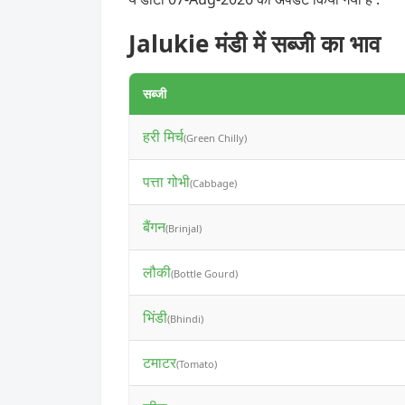
Jalukie मंडी में सब्जी का भाव
सब्जी
हरी मिर्च
(Green Chilly)
पत्ता गोभी
(Cabbage)
बैंगन
(Brinjal)
लौकी
(Bottle Gourd)
भिंडी
(Bhindi)
टमाटर
(Tomato)