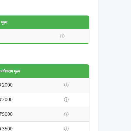
मूल्य
ⓘ
अधिकतम मूल्य
₹2000
ⓘ
₹2000
ⓘ
₹5000
ⓘ
₹3500
ⓘ