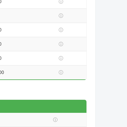
0
ⓘ
ⓘ
0
ⓘ
0
ⓘ
0
ⓘ
00
ⓘ
ⓘ