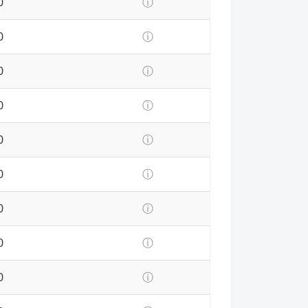
0
ⓘ
0
ⓘ
0
ⓘ
0
ⓘ
0
ⓘ
0
ⓘ
0
ⓘ
0
ⓘ
0
ⓘ