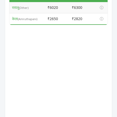
रतालू
₹6020
₹6300
ⓘ
(Other)
केला
₹2650
₹2820
ⓘ
(Amruthapani)