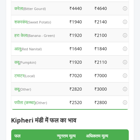
करेला
₹4440
₹4640
ⓘ
(Bitter Gourd)
शकरकंद
₹1940
₹2140
ⓘ
(Sweet Potato)
हरा केला
₹1920
₹2100
ⓘ
(Banana - Green)
आलू
₹1640
₹1840
ⓘ
(Red Nanital)
कद्दू
₹1920
₹2110
ⓘ
(Pumpkin)
टमाटर
₹7020
₹7000
ⓘ
(Local)
कद्दू
₹2820
₹3000
ⓘ
(Other)
पपीता (कच्चा)
₹2520
₹2800
ⓘ
(Other)
Kipheri मंडी में फल का भाव
फल
न्यूनतम मूल्य
अधिकतम मूल्य