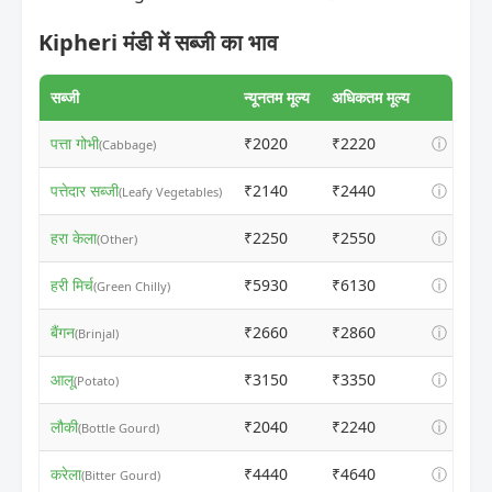
Kipheri मंडी में सब्जी का भाव
सब्जी
न्यूनतम मूल्य
अधिकतम मूल्य
पत्ता गोभी
₹2020
₹2220
ⓘ
(Cabbage)
पत्तेदार सब्जी
₹2140
₹2440
ⓘ
(Leafy Vegetables)
हरा केला
₹2250
₹2550
ⓘ
(Other)
हरी मिर्च
₹5930
₹6130
ⓘ
(Green Chilly)
बैंगन
₹2660
₹2860
ⓘ
(Brinjal)
आलू
₹3150
₹3350
ⓘ
(Potato)
लौकी
₹2040
₹2240
ⓘ
(Bottle Gourd)
करेला
₹4440
₹4640
ⓘ
(Bitter Gourd)