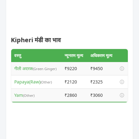
Kipheri मंडी का भाव
वस्तु
न्यूनतम मूल्य
अधिकतम मूल्य
गीली अदरक
₹9220
₹9450
ⓘ
(Green Ginger)
Papaya(Raw)
₹2120
₹2325
ⓘ
(Other)
Yam
₹2860
₹3060
ⓘ
(Other)