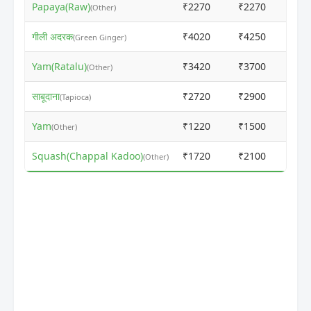
Papaya(Raw)
₹2270
₹2270
ⓘ
(Other)
गीली अदरक
₹4020
₹4250
ⓘ
(Green Ginger)
Yam(Ratalu)
₹3420
₹3700
ⓘ
(Other)
साबूदाना
₹2720
₹2900
ⓘ
(Tapioca)
Yam
₹1220
₹1500
ⓘ
(Other)
Squash(Chappal Kadoo)
₹1720
₹2100
ⓘ
(Other)