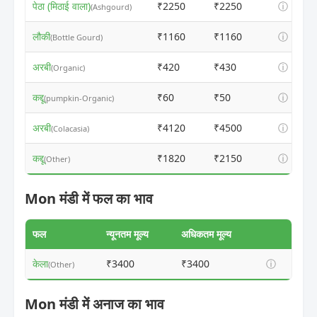
पेठा (मिठाई वाला)
₹2250
₹2250
ⓘ
(Ashgourd)
लौकी
₹1160
₹1160
ⓘ
(Bottle Gourd)
अरबी
₹420
₹430
ⓘ
(Organic)
कद्दू
₹60
₹50
ⓘ
(pumpkin-Organic)
अरबी
₹4120
₹4500
ⓘ
(Colacasia)
कद्दू
₹1820
₹2150
ⓘ
(Other)
Mon मंडी में फल का भाव
फल
न्यूनतम मूल्य
अधिकतम मूल्य
केला
₹3400
₹3400
ⓘ
(Other)
Mon मंडी में अनाज का भाव