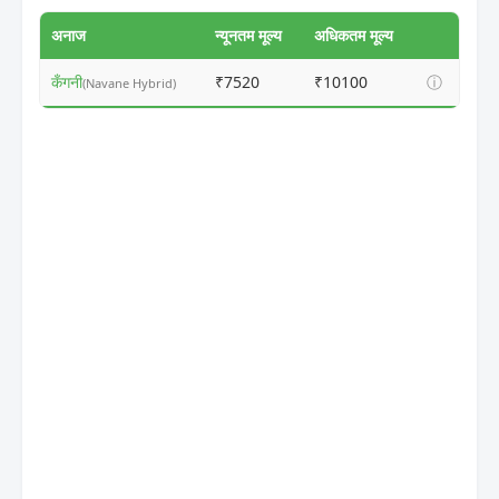
अनाज
न्यूनतम मूल्य
अधिकतम मूल्य
कँगनी
₹7520
₹10100
ⓘ
(Navane Hybrid)