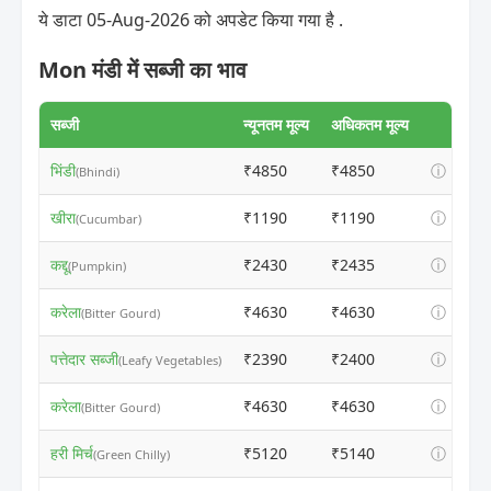
ये डाटा 05-Aug-2026 को अपडेट किया गया है .
Mon मंडी में सब्जी का भाव
सब्जी
न्यूनतम मूल्य
अधिकतम मूल्य
भिंडी
₹4850
₹4850
ⓘ
(Bhindi)
खीरा
₹1190
₹1190
ⓘ
(Cucumbar)
कद्दू
₹2430
₹2435
ⓘ
(Pumpkin)
करेला
₹4630
₹4630
ⓘ
(Bitter Gourd)
पत्तेदार सब्जी
₹2390
₹2400
ⓘ
(Leafy Vegetables)
करेला
₹4630
₹4630
ⓘ
(Bitter Gourd)
हरी मिर्च
₹5120
₹5140
ⓘ
(Green Chilly)