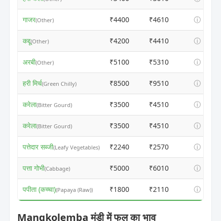
गाजर
₹4400
₹4610
ⓘ
(Other)
कद्दू
₹4200
₹4410
ⓘ
(Other)
अरबी
₹5100
₹5310
ⓘ
(Other)
हरी मिर्च
₹8500
₹9510
ⓘ
(Green Chilly)
करेला
₹3500
₹4510
ⓘ
(Bitter Gourd)
करेला
₹3500
₹4510
ⓘ
(Bitter Gourd)
पत्तेदार सब्जी
₹2240
₹2570
ⓘ
(Leafy Vegetables)
पत्ता गोभी
₹5000
₹6010
ⓘ
(Cabbage)
पपीता (कच्चा)
₹1800
₹2110
ⓘ
(Papaya (Raw))
Mangkolemba मंडी में फल का भाव