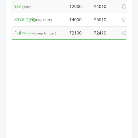
Yam
₹2000
₹4010
ⓘ
(Yam)
अदरक (सूखी)
₹4000
₹5010
ⓘ
(Big/Thick)
गीली अदरक
₹2100
₹2410
ⓘ
(Green Ginger)