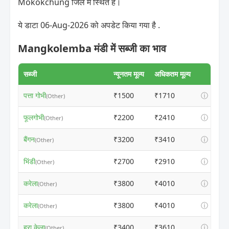
Mokokchung जिले में स्थित है।
ये डाटा 06-Aug-2026 को अपडेट किया गया है .
Mangkolemba मंडी में सब्जी का भाव
सब्जी
न्यूनतम मूल्य
अधिकतम मूल्य
पत्ता गोभी
₹1500
₹1710
ⓘ
(Other)
फूलगोभी
₹2200
₹2410
ⓘ
(Other)
बैंगन
₹3200
₹3410
ⓘ
(Other)
भिंडी
₹2700
₹2910
ⓘ
(Other)
करेला
₹3800
₹4010
ⓘ
(Other)
करेला
₹3800
₹4010
ⓘ
(Other)
हरा केला
₹3400
₹3610
ⓘ
(Other)