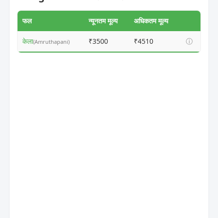
फल
न्यूनतम मूल्य
अधिकतम मूल्य
केला
₹3500
₹4510
ⓘ
(Amruthapani)