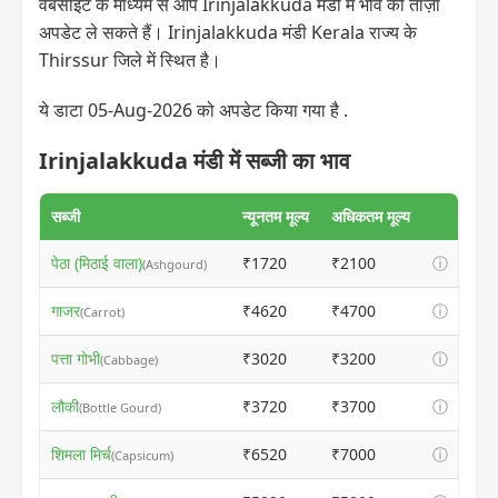
वेबसाइट के माध्यम से आप Irinjalakkuda मंडी में भाव की ताज़ा
अपडेट ले सकते हैं। Irinjalakkuda मंडी Kerala राज्य के
Thirssur जिले में स्थित है।
ये डाटा 05-Aug-2026 को अपडेट किया गया है .
Irinjalakkuda मंडी में सब्जी का भाव
सब्जी
न्यूनतम मूल्य
अधिकतम मूल्य
पेठा (मिठाई वाला)
₹1720
₹2100
ⓘ
(Ashgourd)
गाजर
₹4620
₹4700
ⓘ
(Carrot)
पत्ता गोभी
₹3020
₹3200
ⓘ
(Cabbage)
लौकी
₹3720
₹3700
ⓘ
(Bottle Gourd)
शिमला मिर्च
₹6520
₹7000
ⓘ
(Capsicum)