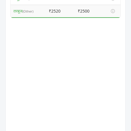
तरबूज
₹2520
₹2500
ⓘ
(Other)