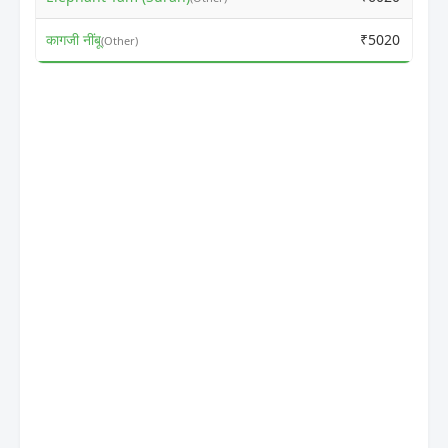
कागजी नींबू
₹5020
₹
(Other)