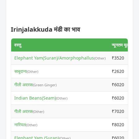
Irinjalakkuda मंडी का भाव
वस्तु
न्यूनतम मूल्य
अ
Elephant Yam(Suran)/Amorphophallus
₹3520
₹
(Other)
साबूदाना
₹2620
₹
(Other)
गीली अदरक
₹6020
₹
(Green Ginger)
Indian Beans(Seam)
₹6020
₹
(Other)
गीली अदरक
₹7020
₹
(Other)
नारियल
₹8020
₹
(Other)
Elephant Yam (Suran)
₹6020
₹
(Other)