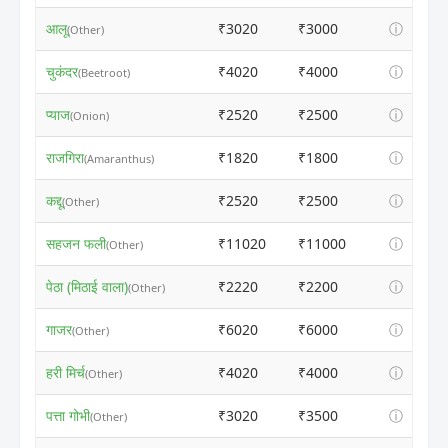
आलू
₹3020
₹3000
ⓘ
(Other)
चुकंदर
₹4020
₹4000
ⓘ
(Beetroot)
प्याज
₹2520
₹2500
ⓘ
(Onion)
राजगिरा
₹1820
₹1800
ⓘ
(Amaranthus)
कद्दू
₹2520
₹2500
ⓘ
(Other)
सहजन फली
₹11020
₹11000
ⓘ
(Other)
पेठा (मिठाई वाला)
₹2220
₹2200
ⓘ
(Other)
गाजर
₹6020
₹6000
ⓘ
(Other)
हरी मिर्च
₹4020
₹4000
ⓘ
(Other)
पत्ता गोभी
₹3020
₹3500
ⓘ
(Other)