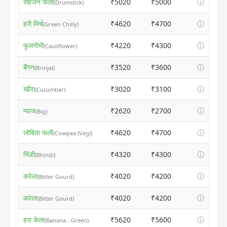
सहजन फली
₹5020
₹5000
ⓘ
(Drumstick)
हरी मिर्च
₹4620
₹4700
ⓘ
(Green Chilly)
फूलगोभी
₹4220
₹4300
ⓘ
(Cauliflower)
बैंगन
₹3520
₹3600
ⓘ
(Brinjal)
खीरा
₹3020
₹3100
ⓘ
(Cucumbar)
प्याज
₹2620
₹2700
ⓘ
(Big)
लोबिया फली
₹4620
₹4700
ⓘ
(Cowpea (Veg))
भिंडी
₹4320
₹4300
ⓘ
(Bhindi)
करेला
₹4020
₹4200
ⓘ
(Bitter Gourd)
करेला
₹4020
₹4200
ⓘ
(Bitter Gourd)
हरा केला
₹5620
₹5600
ⓘ
(Banana - Green)