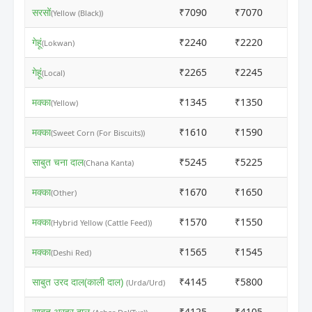
सरसों
₹7090
₹7070
ⓘ
(Yellow (Black))
गेहूं
₹2240
₹2220
ⓘ
(Lokwan)
गेहूं
₹2265
₹2245
ⓘ
(Local)
मक्का
₹1345
₹1350
ⓘ
(Yellow)
मक्का
₹1610
₹1590
ⓘ
(Sweet Corn (For Biscuits))
साबुत चना दाल
₹5245
₹5225
ⓘ
(Chana Kanta)
मक्का
₹1670
₹1650
ⓘ
(Other)
मक्का
₹1570
₹1550
ⓘ
(Hybrid Yellow (Cattle Feed))
मक्का
₹1565
₹1545
ⓘ
(Deshi Red)
साबुत उरद दाल(काली दाल)
₹4145
₹5800
ⓘ
(Urda/Urd)
साबुत अरहर दाल
₹4125
₹4105
ⓘ