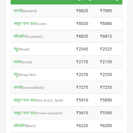
सरसों
₹6820
₹7095
ⓘ
(Mustard)
साबुत चना दाल
₹6020
₹6080
ⓘ
(Gram)
सोयाबीन
₹6835
₹6815
ⓘ
(Soyabeen)
गेहूं
₹2545
₹2525
ⓘ
(Wheat)
मक्का
₹2170
₹2150
ⓘ
(Local)
गेहूं
₹2570
₹2550
ⓘ
(Wheat Mix)
सरसों
₹7275
₹7255
ⓘ
(Sarson(Black))
साबुत चना दाल
₹5910
₹5890
ⓘ
(Desi (F.A.Q. Split))
साबुत चना दाल
₹5610
₹5590
ⓘ
(Chana mausami)
सोयाबीन
₹6220
₹6200
ⓘ
(Black)