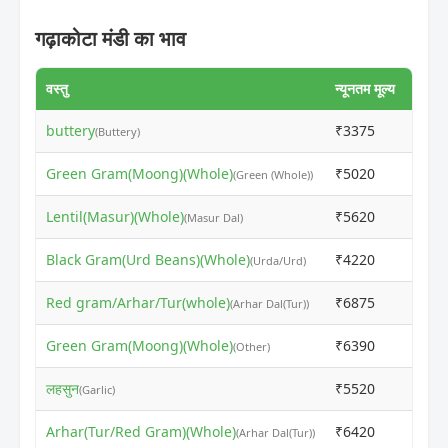
गढ़ाकोटा मंडी का भाव
वस्तु
न्यूनतम मूल्य
अधिकत
buttery
₹3375
₹335
(Buttery)
Green Gram(Moong)(Whole)
₹5020
₹707
(Green (Whole))
Lentil(Masur)(Whole)
₹5620
₹620
(Masur Dal)
Black Gram(Urd Beans)(Whole)
₹4220
₹420
(Urda/Urd)
Red gram/Arhar/Tur(whole)
₹6875
₹685
(Arhar Dal(Tur))
Green Gram(Moong)(Whole)
₹6390
₹637
(Other)
लहसुन
₹5520
₹600
(Garlic)
Arhar(Tur/Red Gram)(Whole)
₹6420
₹640
(Arhar Dal(Tur))