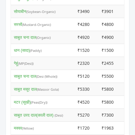
सोयाबीन
₹3490
₹3901
ⓘ
(Soybean-Organic)
सरसों
₹4280
₹4800
ⓘ
(Mustard-Organic)
साबुत चना दाल
₹4920
₹4900
ⓘ
(Organic)
धान (सादा)
₹1520
₹1500
ⓘ
(Paddy)
गेहूं
₹2320
₹2455
ⓘ
(MP(Desi))
साबुत चना दाल
₹5120
₹5500
ⓘ
(Desi (Whole))
साबुत मसूर दाल
₹5330
₹5800
ⓘ
(Masoor Gola)
मटर (सूखी)
₹4520
₹5800
ⓘ
(Peas(Dry))
साबुत उरद दाल(काली दाल)
₹5270
₹7300
ⓘ
(Desi)
मक्का
₹1720
₹1963
ⓘ
(Yellow)