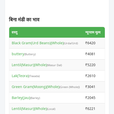
बिना मंडी का भाव
वस्तु
न्यूनतम मूल्य
अधिकत
Black Gram(Urd Beans)(Whole)
₹6420
₹640
(Urda/Urd)
buttery
₹4081
₹406
(Buttery)
Lentil(Masur)(Whole)
₹5220
₹653
(Masur Dal)
Lak(Teora)
₹2610
₹334
(Tiwada)
Green Gram(Moong)(Whole)
₹3041
₹737
(Green (Whole))
Barley(Jau)
₹2045
₹202
(Barley)
Lentil(Masur)(Whole)
₹6221
₹620
(Local)