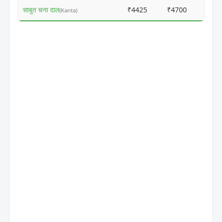
साबुत चना दाल
₹4425
₹4700
ⓘ
(Kanta)