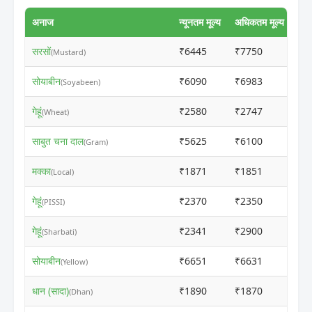
अनाज
न्यूनतम मूल्य
अधिकतम मूल्य
सरसों
₹6445
₹7750
ⓘ
(Mustard)
सोयाबीन
₹6090
₹6983
ⓘ
(Soyabeen)
गेहूं
₹2580
₹2747
ⓘ
(Wheat)
साबुत चना दाल
₹5625
₹6100
ⓘ
(Gram)
मक्का
₹1871
₹1851
ⓘ
(Local)
गेहूं
₹2370
₹2350
ⓘ
(PISSI)
गेहूं
₹2341
₹2900
ⓘ
(Sharbati)
सोयाबीन
₹6651
₹6631
ⓘ
(Yellow)
धान (सादा)
₹1890
₹1870
ⓘ
(Dhan)