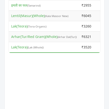
इमली का फल
₹2955
₹300
(Tamarind)
Lentil(Masur)(Whole)
₹6045
₹602
(Kala Masoor New)
Lak(Teora)
₹3260
₹324
(Tivra-Organic)
Arhar(Tur/Red Gram)(Whole)
₹6321
₹630
(Arhar Dal(Tur))
Lak(Teora)
₹3520
₹430
(Lak (Whole))