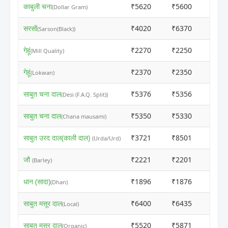
काबुली चना
₹5620
₹5600
ⓘ
(Dollar Gram)
सरसों
₹4020
₹6370
ⓘ
(Sarson(Black))
गेहूं
₹2270
₹2250
ⓘ
(Mill Quality)
गेहूं
₹2370
₹2350
ⓘ
(Lokwan)
साबुत चना दाल
₹5376
₹5356
ⓘ
(Desi (F.A.Q. Split))
साबुत चना दाल
₹5350
₹5330
ⓘ
(Chana mausami)
साबुत उरद दाल(काली दाल)
₹3721
₹8501
ⓘ
(Urda/Urd)
जौ
₹2221
₹2201
ⓘ
(Barley)
धान (सादा)
₹1896
₹1876
ⓘ
(Dhan)
साबुत मसूर दाल
₹6400
₹6435
ⓘ
(Local)
साबुत मसूर दाल
₹5520
₹5871
ⓘ
(Organic)