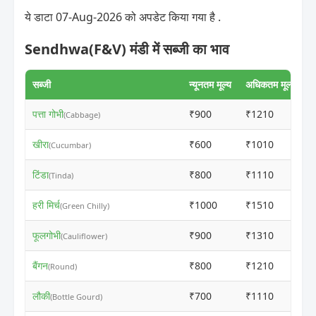
ये डाटा 07-Aug-2026 को अपडेट किया गया है .
Sendhwa(F&V) मंडी में सब्जी का भाव
सब्जी
न्यूनतम मूल्य
अधिकतम मूल्य
पत्ता गोभी
₹900
₹1210
(Cabbage)
खीरा
₹600
₹1010
(Cucumbar)
टिंडा
₹800
₹1110
(Tinda)
हरी मिर्च
₹1000
₹1510
(Green Chilly)
फूलगोभी
₹900
₹1310
(Cauliflower)
बैंगन
₹800
₹1210
(Round)
लौकी
₹700
₹1110
(Bottle Gourd)