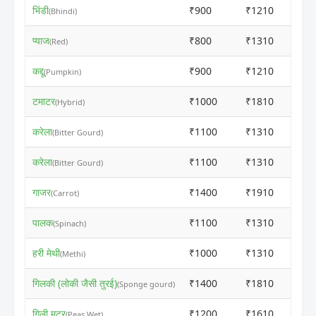
भिंडी
₹900
₹1210
(Bhindi)
प्याज
₹800
₹1310
(Red)
कद्दू
₹900
₹1210
(Pumpkin)
टमाटर
₹1000
₹1810
(Hybrid)
करेला
₹1100
₹1310
(Bitter Gourd)
करेला
₹1100
₹1310
(Bitter Gourd)
गाजर
₹1400
₹1910
(Carrot)
पालक
₹1100
₹1310
(Spinach)
हरी मेथी
₹1000
₹1310
(Methi)
गिलकी (लोकी जैसी तुरई)
₹1400
₹1810
(Sponge gourd)
गिली मटर
₹1200
₹1610
(Peas Wet)