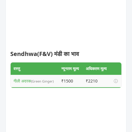
Sendhwa(F&V) मंडी का भाव
वस्तु
न्यूनतम मूल्य
अधिकतम मूल्य
गीली अदरक
₹1500
₹2210
ⓘ
(Green Ginger)