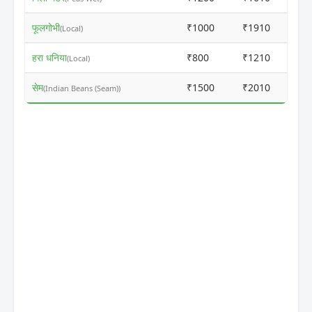
फूलगोभी
₹1000
₹1910
(Local)
हरा धनिया
₹800
₹1210
(Local)
सेम
₹1500
₹2010
(Indian Beans (Seam))