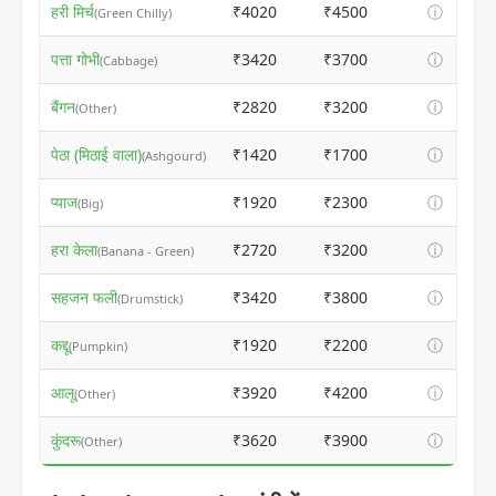
हरी मिर्च
₹4020
₹4500
ⓘ
(Green Chilly)
पत्ता गोभी
₹3420
₹3700
ⓘ
(Cabbage)
बैंगन
₹2820
₹3200
ⓘ
(Other)
पेठा (मिठाई वाला)
₹1420
₹1700
ⓘ
(Ashgourd)
प्याज
₹1920
₹2300
ⓘ
(Big)
हरा केला
₹2720
₹3200
ⓘ
(Banana - Green)
सहजन फली
₹3420
₹3800
ⓘ
(Drumstick)
कद्दू
₹1920
₹2200
ⓘ
(Pumpkin)
आलू
₹3920
₹4200
ⓘ
(Other)
कुंदरू
₹3620
₹3900
ⓘ
(Other)