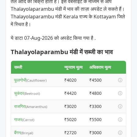
तेल आदि की बिक्री होती है। इस वेबसाइट के माध्यम से आप
Thalayolaparambu मंडी में भाव की ताज़ा अपडेट ले सकते हैं।
Thalayolaparambu मंडी Kerala राज्य के Kottayam जिले
में स्थित है।
ये डाटा 07-Aug-2026 को अपडेट किया गया है .
Thalayolaparambu मंडी में सब्जी का भाव
सब्जी
न्यूनतम मूल्य
अधिकतम मूल्य
फूलगोभी
₹4020
₹4500
ⓘ
(Cauliflower)
चुकंदर
₹4420
₹4800
ⓘ
(Beetroot)
राजगिरा
₹3020
₹3300
ⓘ
(Amaranthus)
गाजर
₹5020
₹5500
ⓘ
(Carrot)
बैंगन
₹2720
₹3000
ⓘ
(Brinjal)