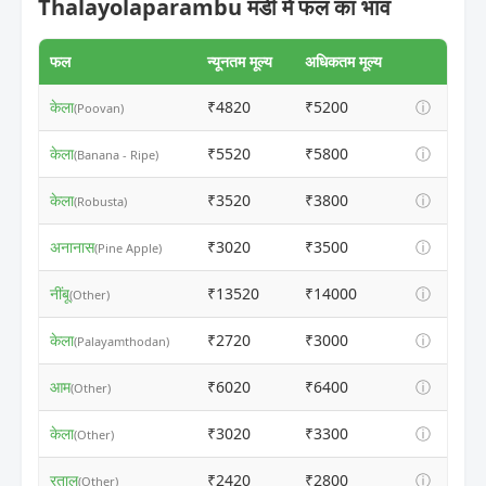
Thalayolaparambu मंडी में फल का भाव
फल
न्यूनतम मूल्य
अधिकतम मूल्य
केला
₹4820
₹5200
ⓘ
(Poovan)
केला
₹5520
₹5800
ⓘ
(Banana - Ripe)
केला
₹3520
₹3800
ⓘ
(Robusta)
अनानास
₹3020
₹3500
ⓘ
(Pine Apple)
नींबू
₹13520
₹14000
ⓘ
(Other)
केला
₹2720
₹3000
ⓘ
(Palayamthodan)
आम
₹6020
₹6400
ⓘ
(Other)
केला
₹3020
₹3300
ⓘ
(Other)
रतालू
₹2420
₹2800
ⓘ
(Other)