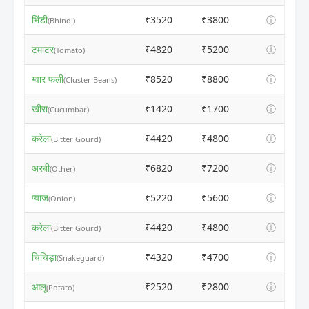
भिंडी
₹3520
₹3800
ⓘ
(Bhindi)
टमाटर
₹4820
₹5200
ⓘ
(Tomato)
ग्वार फली
₹8520
₹8800
ⓘ
(Cluster Beans)
खीरा
₹1420
₹1700
ⓘ
(Cucumbar)
करेला
₹4420
₹4800
ⓘ
(Bitter Gourd)
अरबी
₹6820
₹7200
ⓘ
(Other)
प्याज
₹5220
₹5600
ⓘ
(Onion)
करेला
₹4420
₹4800
ⓘ
(Bitter Gourd)
चिचिड़ा
₹4320
₹4700
ⓘ
(Snakeguard)
आलू
₹2520
₹2800
ⓘ
(Potato)