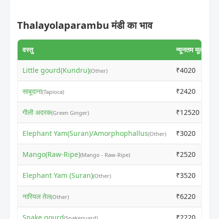
Thalayolaparambu मंडी का भाव
वस्तु
न्यूनतम मूल्य
अ
Little gourd(Kundru)
₹4020
₹
(Other)
साबूदाना
₹2420
₹
(Tapioca)
गीली अदरक
₹12520
₹
(Green Ginger)
Elephant Yam(Suran)/Amorphophallus
₹3020
₹
(Other)
Mango(Raw-Ripe)
₹2520
₹
(Mango - Raw-Ripe)
Elephant Yam (Suran)
₹3520
₹
(Other)
नारियल तेल
₹6220
₹
(Other)
Snake gourd
₹2220
₹
(Snakeguard)