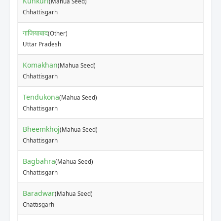
Kunkuri
(Mahua Seed)
₹
Chhattisgarh
गाजियाबाद
(Other)
₹
Uttar Pradesh
Komakhan
(Mahua Seed)
₹
Chhattisgarh
Tendukona
(Mahua Seed)
₹
Chhattisgarh
Bheemkhoj
(Mahua Seed)
₹
Chhattisgarh
Bagbahra
(Mahua Seed)
₹
Chhattisgarh
Baradwar
(Mahua Seed)
₹
Chattisgarh