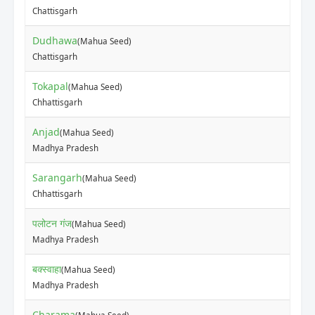
₹
Chattisgarh
Dudhawa
(Mahua Seed)
₹
Chattisgarh
Tokapal
(Mahua Seed)
₹
Chhattisgarh
Anjad
(Mahua Seed)
₹
Madhya Pradesh
Sarangarh
(Mahua Seed)
₹
Chhattisgarh
पलोटन गंज
(Mahua Seed)
₹
Madhya Pradesh
बक्स्वाहा
(Mahua Seed)
₹
Madhya Pradesh
Charama