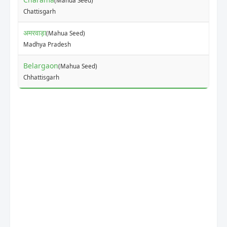
(Mahua Seed)
₹
Chattisgarh
अमरवाड़ा
(Mahua Seed)
₹
Madhya Pradesh
Belargaon
(Mahua Seed)
₹
Chhattisgarh