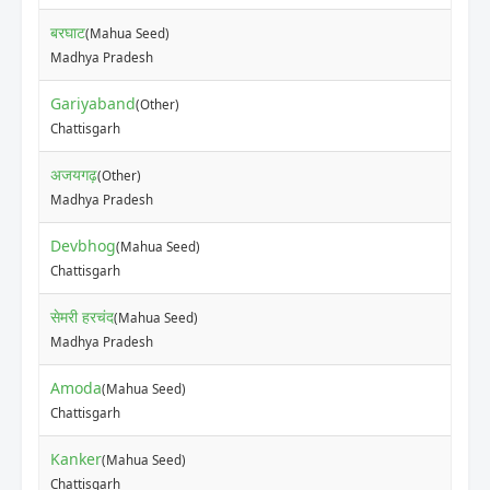
बरघाट
(Mahua Seed)
₹
Madhya Pradesh
Gariyaband
(Other)
₹
Chattisgarh
अजयगढ़
(Other)
₹
Madhya Pradesh
Devbhog
(Mahua Seed)
₹
Chattisgarh
सेमरी हरचंद
(Mahua Seed)
₹
Madhya Pradesh
Amoda
(Mahua Seed)
₹
Chattisgarh
Kanker
(Mahua Seed)
₹
Chattisgarh