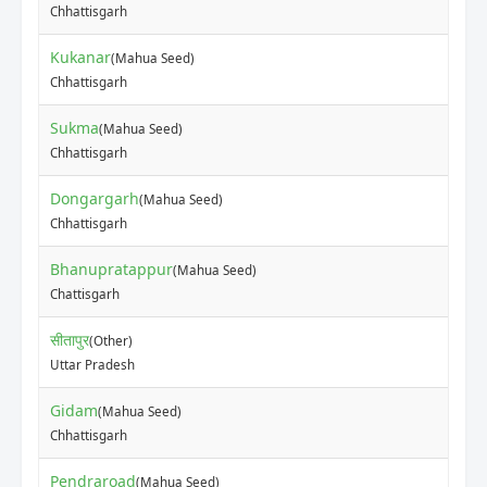
Chhattisgarh
Kukanar
(Mahua Seed)
₹
Chhattisgarh
Sukma
(Mahua Seed)
₹
Chhattisgarh
Dongargarh
(Mahua Seed)
₹
Chhattisgarh
Bhanupratappur
(Mahua Seed)
₹
Chattisgarh
सीतापुर
(Other)
₹
Uttar Pradesh
Gidam
(Mahua Seed)
₹
Chhattisgarh
Pendraroad
(Mahua Seed)