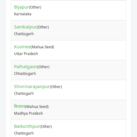
Bijapur
(Other)
₹
Karnataka
Sambalpur
(Other)
₹
Chattisgarh
Kusmee
(Mahua Seed)
₹
Uttar Pradesh
Pathalgaon
(Other)
₹
Chhattisgarh
Shivrinarayanpur
(Other)
₹
Chattisgarh
बिजावर
(Mahua Seed)
₹
Madhya Pradesh
Baikunthpur
(Other)
₹
Chattisgarh