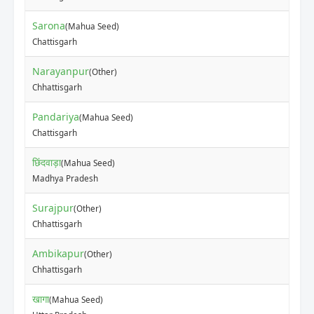
Sarona
(Mahua Seed)
₹
Chattisgarh
Narayanpur
(Other)
₹
Chhattisgarh
Pandariya
(Mahua Seed)
₹
Chattisgarh
छिंदवाड़ा
(Mahua Seed)
₹
Madhya Pradesh
Surajpur
(Other)
₹
Chhattisgarh
Ambikapur
(Other)
₹
Chhattisgarh
खागा
(Mahua Seed)
₹