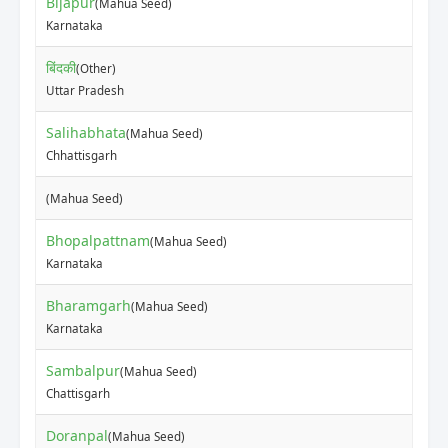
Bijapur
(Mahua Seed)
₹
Karnataka
बिंदकी
(Other)
₹
Uttar Pradesh
Salihabhata
(Mahua Seed)
₹
Chhattisgarh
₹
(Mahua Seed)
Bhopalpattnam
(Mahua Seed)
₹
Karnataka
Bharamgarh
(Mahua Seed)
₹
Karnataka
Sambalpur
(Mahua Seed)
₹
Chattisgarh
Doranpal
(Mahua Seed)
₹