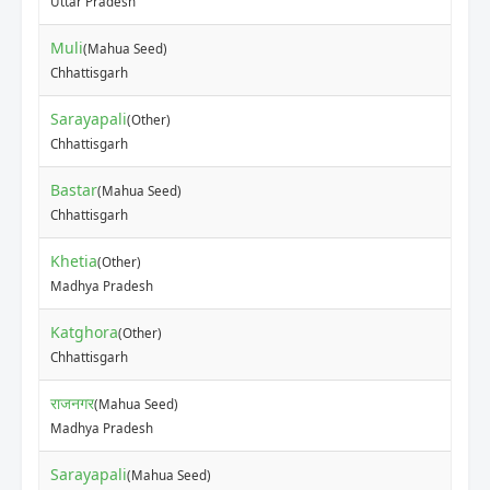
Uttar Pradesh
Muli
(Mahua Seed)
₹
Chhattisgarh
Sarayapali
(Other)
₹
Chhattisgarh
Bastar
(Mahua Seed)
₹
Chhattisgarh
Khetia
(Other)
₹
Madhya Pradesh
Katghora
(Other)
₹
Chhattisgarh
राजनगर
(Mahua Seed)
₹
Madhya Pradesh
Sarayapali
(Mahua Seed)
₹