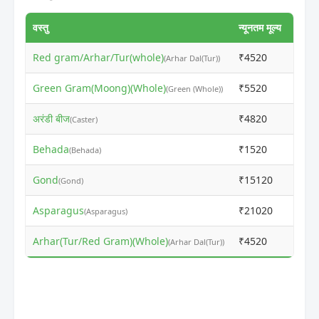
वस्तु
न्यूनतम मूल्य
अधिकत
Red gram/Arhar/Tur(whole)
₹4520
₹450
(Arhar Dal(Tur))
Green Gram(Moong)(Whole)
₹5520
₹550
(Green (Whole))
अरंडी बीज
₹4820
₹480
(Caster)
Behada
₹1520
₹150
(Behada)
Gond
₹15120
₹151
(Gond)
Asparagus
₹21020
₹212
(Asparagus)
Arhar(Tur/Red Gram)(Whole)
₹4520
₹460
(Arhar Dal(Tur))