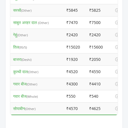
सरसों
₹5845
₹5825
ⓘ
(Other)
साबुत अरहर दाल
₹7470
₹7500
ⓘ
(Other)
गेहूं
₹2420
₹2420
ⓘ
(Other)
तिल
₹15020
₹15600
ⓘ
(95/5)
बाजरा
₹1920
₹2050
ⓘ
(Deshi)
कुल्थी दाल
₹4520
₹4550
ⓘ
(Other)
गवार बीज
₹4300
₹4410
ⓘ
(Other)
गवार बीज
₹550
₹540
ⓘ
(Whole)
सोयाबीन
₹4570
₹4625
ⓘ
(Other)