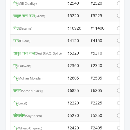
गेहूं
₹2540
₹2520
ⓘ
(Mill Quality)
साबुत चना दाल
₹5220
₹5225
ⓘ
(Gram)
तिल
₹10920
₹11400
ⓘ
(Sesame)
ग्वार
₹4120
₹4150
ⓘ
(Guaar)
साबुत चना दाल
₹5320
₹5310
ⓘ
(Desi (F.A.Q. Split))
गेहूं
₹2360
₹2340
ⓘ
(Lokwan)
गेहूं
₹2605
₹2585
ⓘ
(Mohan Mondal)
सरसों
₹6825
₹6805
ⓘ
(Sarson(Black))
गेहूं
₹2220
₹2225
ⓘ
(Local)
सोयाबीन
₹5270
₹5250
ⓘ
(Soyabeen)
गेहूं
₹2420
₹2405
ⓘ
(Wheat-Organic)