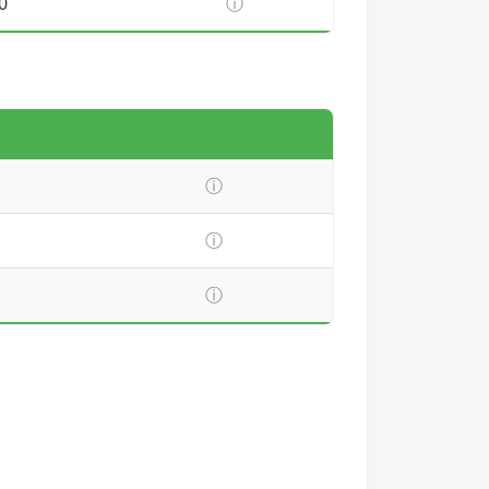
0
ⓘ
ⓘ
ⓘ
ⓘ