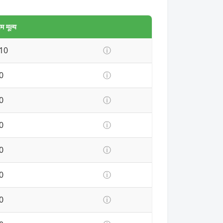
 मूल्य
10
ⓘ
0
ⓘ
0
ⓘ
0
ⓘ
0
ⓘ
0
ⓘ
0
ⓘ