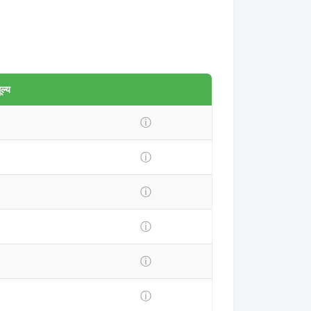
ल्य
ⓘ
ⓘ
ⓘ
ⓘ
ⓘ
ⓘ