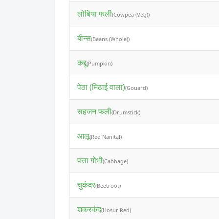
लोबिया फली
(Cowpea (Veg))
बीन्स
(Beans (Whole))
कद्दू
(Pumpkin)
पेठा (मिठाई वाला)
(Gouard)
सहजन फली
(Drumstick)
आलू
(Red Nanital)
पत्ता गोभी
(Cabbage)
चुकंदर
(Beetroot)
शकरकंद
(Hosur Red)