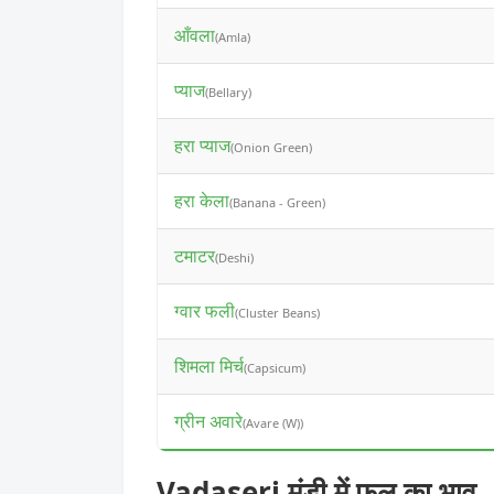
आँवला
(Amla)
प्याज
(Bellary)
हरा प्याज
(Onion Green)
हरा केला
(Banana - Green)
टमाटर
(Deshi)
ग्वार फली
(Cluster Beans)
शिमला मिर्च
(Capsicum)
ग्रीन अवारे
(Avare (W))
Vadaseri मंडी में फल का भाव