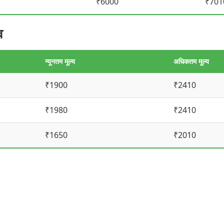
₹6000
₹701
व
न्यूनतम मूल्य
अधिकतम मूल्य
₹1900
₹2410
₹1980
₹2410
₹1650
₹2010