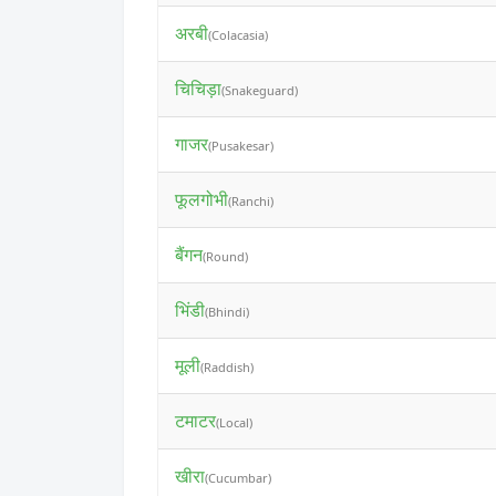
अरबी
(Colacasia)
चिचिड़ा
(Snakeguard)
गाजर
(Pusakesar)
फूलगोभी
(Ranchi)
बैंगन
(Round)
भिंडी
(Bhindi)
मूली
(Raddish)
टमाटर
(Local)
खीरा
(Cucumbar)