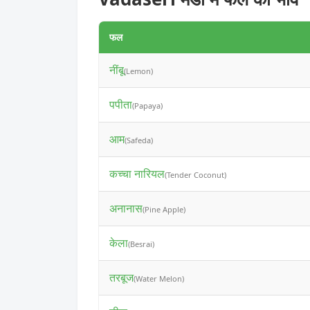
फल
नींबू
(Lemon)
पपीता
(Papaya)
आम
(Safeda)
कच्चा नारियल
(Tender Coconut)
अनानास
(Pine Apple)
केला
(Besrai)
तरबूज
(Water Melon)