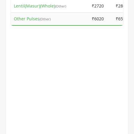
Lentil(Masur)(Whole)
₹2720
₹2800
(Other)
Other Pulses
₹6020
₹6530
(Other)