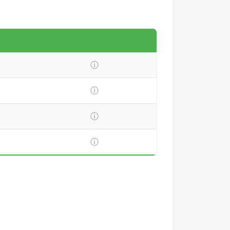
ⓘ
ⓘ
ⓘ
ⓘ