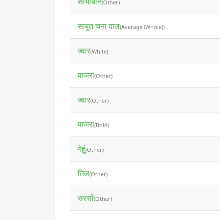
सोयाबीन
(Other)
साबुत चना दाल
(Average (Whole))
ज्वार
(White)
बाजरा
(Other)
ज्वार
(Other)
बाजरा
(Bold)
गेहूं
(Other)
तिल
(Other)
सरसों
(Other)