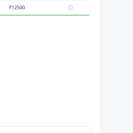
₹12500
ⓘ