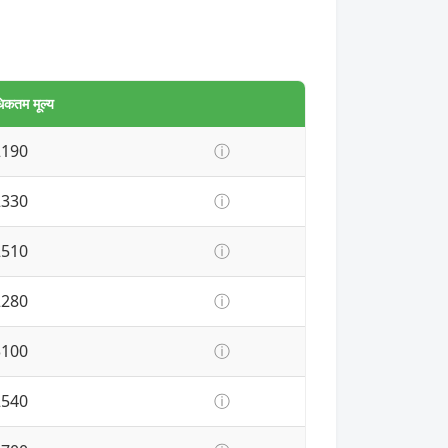
िकतम मूल्य
2190
ⓘ
2330
ⓘ
2510
ⓘ
2280
ⓘ
3100
ⓘ
2540
ⓘ