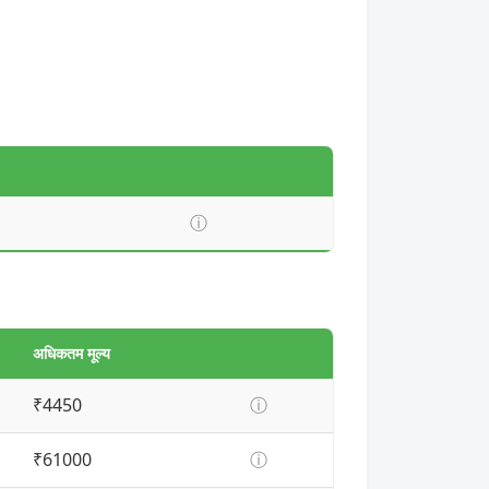
ⓘ
अधिकतम मूल्य
₹4450
ⓘ
₹61000
ⓘ