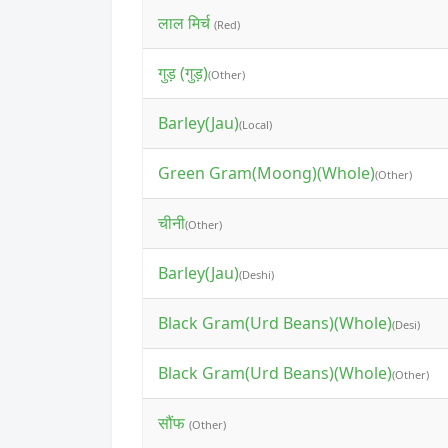
लाल मिर्च
(Red)
गुड़ (गुड़)
(Other)
Barley(Jau)
(Local)
Green Gram(Moong)(Whole)
(Other)
चीनी
(Other)
Barley(Jau)
(Deshi)
Black Gram(Urd Beans)(Whole)
(Desi)
Black Gram(Urd Beans)(Whole)
(Other)
सौंफ
(Other)