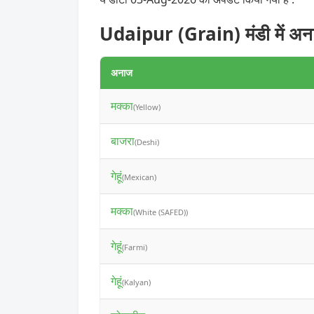
Udaipur (Grain) मंडी में अन
अनाज
मक्का
(Yellow)
बाजरा
(Deshi)
गेहूं
(Mexican)
मक्का
(White (SAFED))
गेहूं
(Farmi)
गेहूं
(Kalyan)