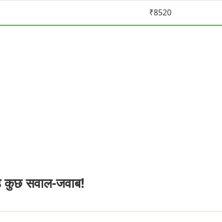
₹8520
े कुछ सवाल-जवाब!