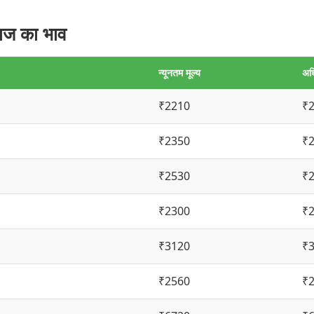
ाज का भाव
न्यूनतम मूल्य
अध
₹2210
₹
₹2350
₹
₹2530
₹
₹2300
₹
₹3120
₹
₹2560
₹