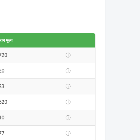
म मूल्य
720
ⓘ
20
ⓘ
83
ⓘ
620
ⓘ
10
ⓘ
77
ⓘ