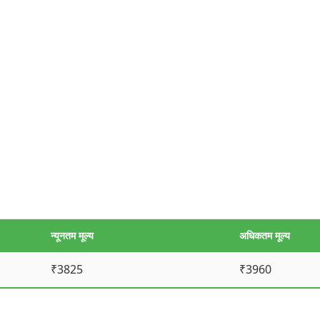
न्यूनतम मूल्य
अधिकतम मूल्य
₹3825
₹3960