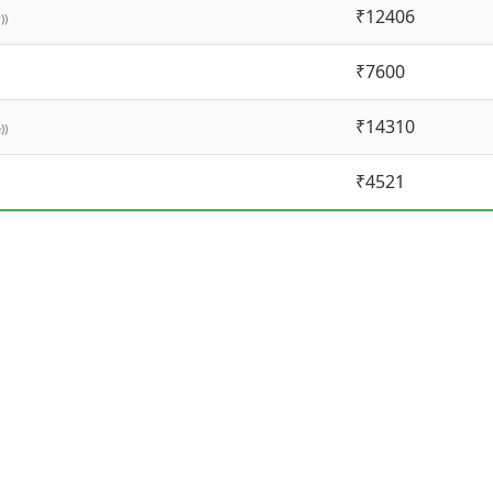
₹12406
))
₹7600
₹14310
))
₹4521