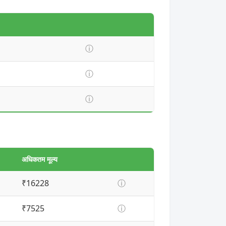
ⓘ
ⓘ
ⓘ
अधिकतम मूल्य
₹16228
ⓘ
₹7525
ⓘ