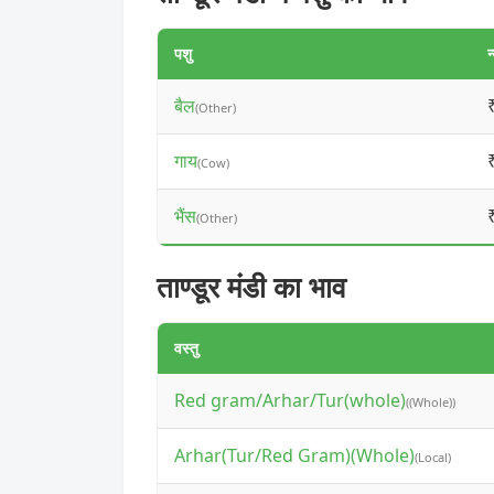
पशु
न
बैल
(Other)
गाय
(Cow)
भैंस
(Other)
ताण्डूर मंडी का भाव
वस्तु
Red gram/Arhar/Tur(whole)
((Whole))
Arhar(Tur/Red Gram)(Whole)
(Local)