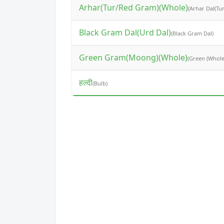
Arhar(Tur/Red Gram)(Whole)
(Arhar Dal(Tur
Black Gram Dal(Urd Dal)
(Black Gram Dal)
Green Gram(Moong)(Whole)
(Green (Whole
हल्दी
(Bulb)