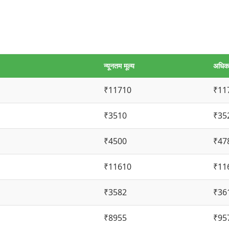
न्यूनतम मूल्य
अधिकत
₹11710
₹11
₹3510
₹35
₹4500
₹47
₹11610
₹11
₹3582
₹36
₹8955
₹95