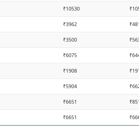
₹10530
₹10
₹3962
₹48
₹3500
₹56
₹6075
₹64
₹1908
₹19
₹5904
₹66
₹6651
₹85
₹6651
₹66