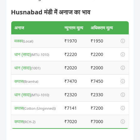
Husnabad मंडी में अनाज का भाव
अनाज
न्यूनतम मूल्य
अधिकतम मूल्य
मक्का
₹1970
₹1950
ⓘ
(Local)
धान (सादा)
₹2220
₹2200
ⓘ
(MTU-1010)
धान (सादा)
₹2020
₹2000
ⓘ
(1001)
कपास
₹7470
₹7450
ⓘ
(Bramha)
धान (सादा)
₹2320
₹2330
ⓘ
(MTU-1010)
कपास
₹7141
₹7200
ⓘ
(Cotton (Unginned))
कपास
₹7020
₹7000
ⓘ
(RCH-2)