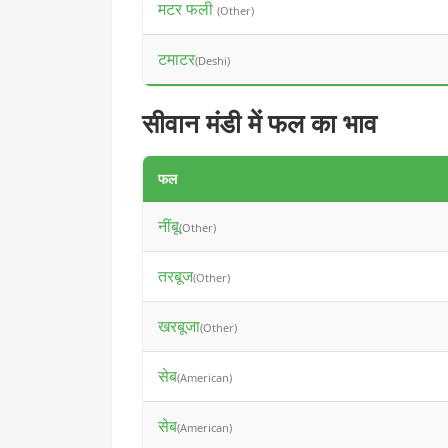
मटर फली
(Other)
टमाटर
(Deshi)
सीवान मंडी में फल का भाव
फल
नींबू
(Other)
तरबूज
(Other)
खरबूजा
(Other)
सेब
(American)
सेब
(American)