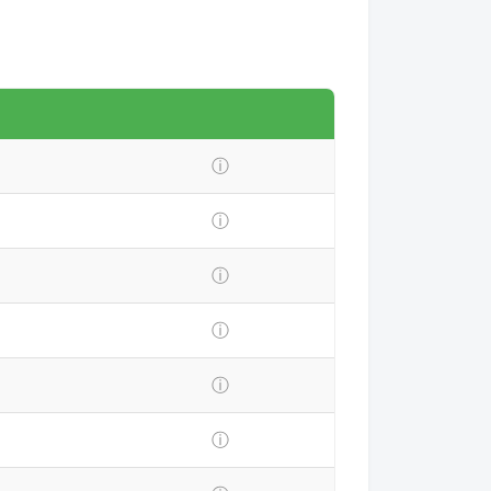
ⓘ
ⓘ
ⓘ
ⓘ
ⓘ
ⓘ