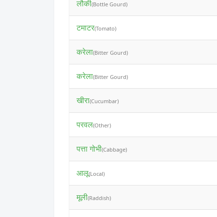
लौकी
(Bottle Gourd)
टमाटर
(Tomato)
करेला
(Bitter Gourd)
करेला
(Bitter Gourd)
खीरा
(Cucumbar)
परवल
(Other)
पत्ता गोभी
(Cabbage)
आलू
(Local)
मूली
(Raddish)