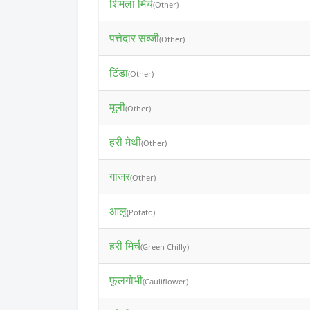
शिमला मिर्च
(Other)
पत्तेदार सब्जी
(Other)
टिंडा
(Other)
मूली
(Other)
हरी मेथी
(Other)
गाजर
(Other)
आलू
(Potato)
हरी मिर्च
(Green Chilly)
फूलगोभी
(Cauliflower)