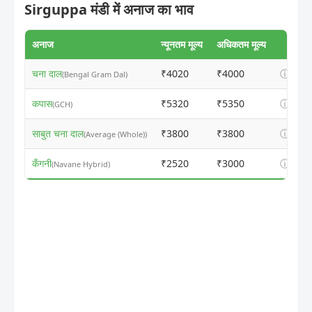
Sirguppa मंडी में अनाज का भाव
अनाज
न्यूनतम मूल्य
अधिकतम मूल्य
चना दाल
₹4020
₹4000
ⓘ
(Bengal Gram Dal)
कपास
₹5320
₹5350
ⓘ
(GCH)
साबुत चना दाल
₹3800
₹3800
ⓘ
(Average (Whole))
कँगनी
₹2520
₹3000
ⓘ
(Navane Hybrid)