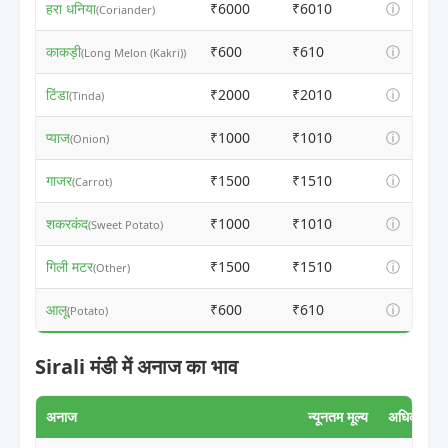
हरा धनिया
₹6000
₹6010
ⓘ
(Coriander)
काकड़ी
₹600
₹610
ⓘ
(Long Melon (Kakri))
टिंडा
₹2000
₹2010
ⓘ
(Tinda)
प्याज
₹1000
₹1010
ⓘ
(Onion)
गाजर
₹1500
₹1510
ⓘ
(Carrot)
शकरकंद
₹1000
₹1010
ⓘ
(Sweet Potato)
गिली मटर
₹1500
₹1510
ⓘ
(Other)
आलू
₹600
₹610
ⓘ
(Potato)
Sirali मंडी में अनाज का भाव
अनाज
न्यूनतम मूल्य
अधिकतम मूल