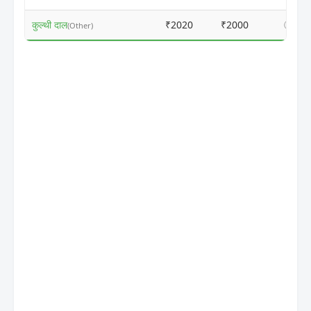
कुल्थी दाल
₹2020
₹2000
ⓘ
(Other)