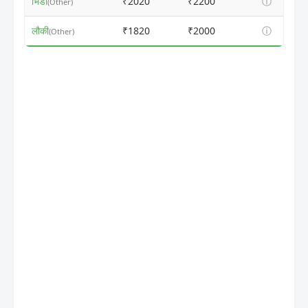
भिंडी
₹2020
₹2200
ⓘ
(Other)
लौकी
₹1820
₹2000
ⓘ
(Other)