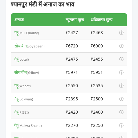
श्यामपुर मंडी में अनाज का भाव
अनाज
न्यूनतम मूल्य
अधिकतम मूल्य
गेहूं
₹2427
₹2463
ⓘ
(Mill Quality)
सोयाबीन
₹6720
₹6900
ⓘ
(Soyabeen)
गेहूं
₹2475
₹2455
ⓘ
(Local)
सोयाबीन
₹5971
₹5951
ⓘ
(Yellow)
गेहूं
₹2550
₹2535
ⓘ
(Wheat)
गेहूं
₹2395
₹2500
ⓘ
(Lokwan)
गेहूं
₹2420
₹2400
ⓘ
(PISSI)
गेहूं
₹2270
₹2250
ⓘ
(Malwa Shakti)