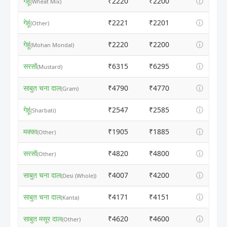
गेहूं
₹2220
₹2200
ⓘ
(Wheat Mix)
गेहूं
₹2221
₹2201
ⓘ
(Other)
गेहूं
₹2220
₹2200
ⓘ
(Mohan Mondal)
सरसों
₹6315
₹6295
ⓘ
(Mustard)
साबुत चना दाल
₹4790
₹4770
ⓘ
(Gram)
गेहूं
₹2547
₹2585
ⓘ
(Sharbati)
मक्का
₹1905
₹1885
ⓘ
(Other)
सरसों
₹4820
₹4800
ⓘ
(Other)
साबुत चना दाल
₹4007
₹4200
ⓘ
(Desi (Whole))
साबुत चना दाल
₹4171
₹4151
ⓘ
(Kanta)
साबुत मसूर दाल
₹4620
₹4600
ⓘ
(Other)