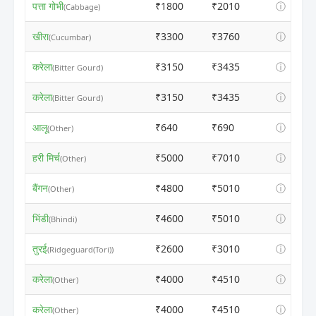
पत्ता गोभी
₹1800
₹2010
ⓘ
(Cabbage)
खीरा
₹3300
₹3760
ⓘ
(Cucumbar)
करेला
₹3150
₹3435
ⓘ
(Bitter Gourd)
करेला
₹3150
₹3435
ⓘ
(Bitter Gourd)
आलू
₹640
₹690
ⓘ
(Other)
हरी मिर्च
₹5000
₹7010
ⓘ
(Other)
बैंगन
₹4800
₹5010
ⓘ
(Other)
भिंडी
₹4600
₹5010
ⓘ
(Bhindi)
तुरई
₹2600
₹3010
ⓘ
(Ridgeguard(Tori))
करेला
₹4000
₹4510
ⓘ
(Other)
करेला
₹4000
₹4510
ⓘ
(Other)