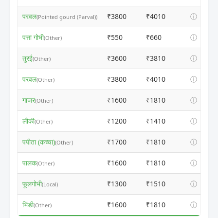
परवल
₹3800
₹4010
ⓘ
(Pointed gourd (Parval))
पत्ता गोभी
₹550
₹660
ⓘ
(Other)
तुरई
₹3600
₹3810
ⓘ
(Other)
परवल
₹3800
₹4010
ⓘ
(Other)
गाजर
₹1600
₹1810
ⓘ
(Other)
लौकी
₹1200
₹1410
ⓘ
(Other)
पपीता (कच्चा)
₹1700
₹1810
ⓘ
(Other)
पालक
₹1600
₹1810
ⓘ
(Other)
फूलगोभी
₹1300
₹1510
ⓘ
(Local)
भिंडी
₹1600
₹1810
ⓘ
(Other)