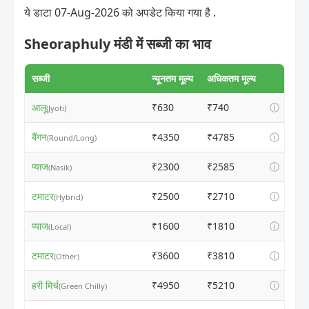
ये डाटा 07-Aug-2026 को अपडेट किया गया है .
Sheoraphuly मंडी में सब्जी का भाव
सब्जी
न्यूनतम मूल्य
अधिकतम मूल्य
आलू
₹630
₹740
ⓘ
(Jyoti)
बैंगन
₹4350
₹4785
ⓘ
(Round/Long)
प्याज
₹2300
₹2585
ⓘ
(Nasik)
टमाटर
₹2500
₹2710
ⓘ
(Hybrid)
प्याज
₹1600
₹1810
ⓘ
(Local)
टमाटर
₹3600
₹3810
ⓘ
(Other)
हरी मिर्च
₹4950
₹5210
ⓘ
(Green Chilly)