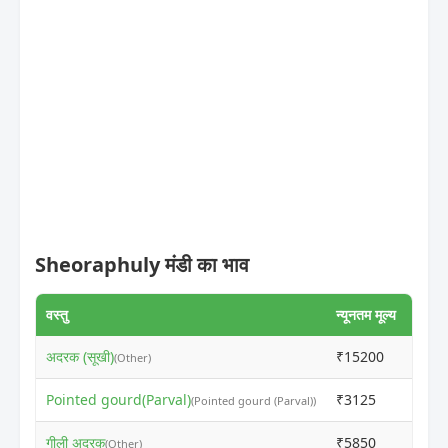
Sheoraphuly मंडी का भाव
वस्तु
न्यूनतम मूल्य
अधिकत
अदरक (सूखी)
₹15200
₹172
(Other)
Pointed gourd(Parval)
₹3125
₹348
(Pointed gourd (Parval))
गीली अदरक
₹5850
₹601
(Other)