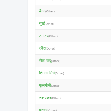
बैंगन
(Other)
तुरई
(Other)
टमाटर
(Other)
खीरा
(Other)
मीठा कद्दू
(Other)
शिमला मिर्च
(Other)
फूलगोभी
(Other)
शकरकंद
(Other)
परवल
(Other)