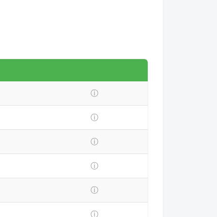
ⓘ
ⓘ
ⓘ
ⓘ
ⓘ
ⓘ