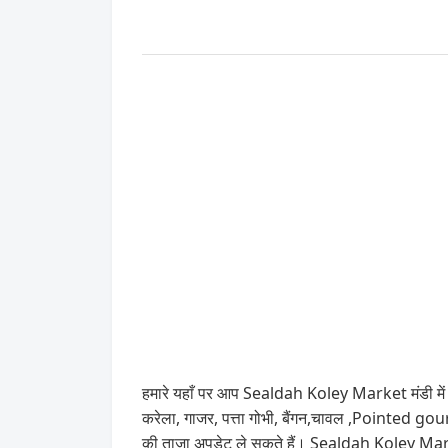
हमारे यहाँ पर आप Sealdah Koley Market मंडी में स
करेला, गाजर, पत्ता गोभी, बैंगन,चावल ,Pointed g
की ताज़ा अपडेट ले सकते हैं। Sealdah Koley Marke