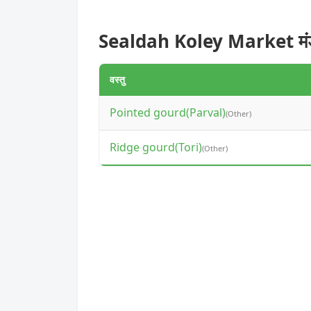
Sealdah Koley Market मंड
वस्तु
Pointed gourd(Parval)
(Other)
Ridge gourd(Tori)
(Other)