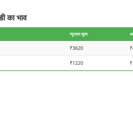
ी का भाव
न्यूनतम मूल्य
अ
₹3620
₹
₹1220
₹