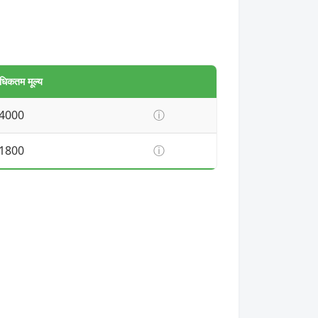
धिकतम मूल्य
4000
ⓘ
1800
ⓘ