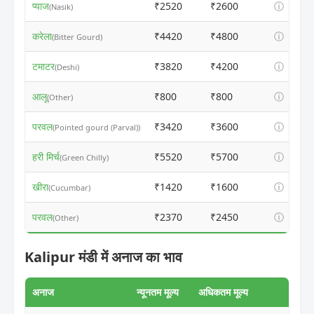
प्याज
₹2520
₹2600
ⓘ
(Nasik)
करेला
₹4420
₹4800
ⓘ
(Bitter Gourd)
टमाटर
₹3820
₹4200
ⓘ
(Deshi)
आलू
₹800
₹800
ⓘ
(Other)
परवल
₹3420
₹3600
ⓘ
(Pointed gourd (Parval))
हरी मिर्च
₹5520
₹5700
ⓘ
(Green Chilly)
खीरा
₹1420
₹1600
ⓘ
(Cucumbar)
परवल
₹2370
₹2450
ⓘ
(Other)
Kalipur मंडी में अनाज का भाव
अनाज
न्यूनतम मूल्य
अधिकतम मूल्य