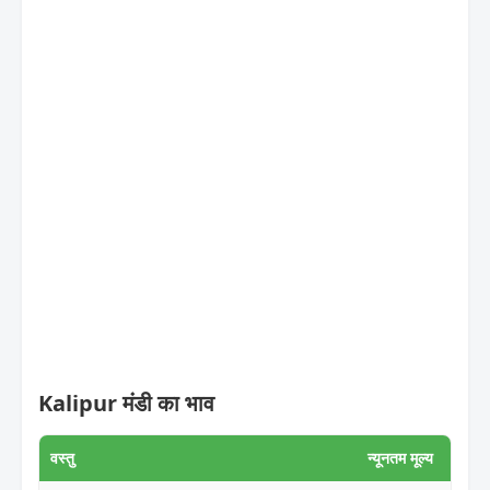
Kalipur मंडी का भाव
वस्तु
न्यूनतम मूल्य
अधिकत