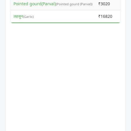
Pointed gourd(Parval)
₹3020
₹340
(Pointed gourd (Parval))
लहसुन
₹16820
₹175
(Garlic)