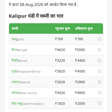
ये डाटा 08-Aug-2026 को अपडेट किया गया है .
Kalipur मंडी में सब्जी का भाव
सब्जी
न्यूनतम मूल्य
अधिकतम मूल्य
आलू
₹700
₹700
ⓘ
(Jyoti)
बैंगन
₹4620
₹5000
ⓘ
(Brinjal)
भिंडी
₹3220
₹3400
ⓘ
(Bhindi)
तुरई
₹3820
₹4000
ⓘ
(Ridgeguard(Tori))
टमाटर
₹2620
₹2800
ⓘ
(Hybrid)
करेला
₹4420
₹4800
ⓘ
(Bitter Gourd)
मीठा कद्दू
₹1820
₹2000
ⓘ
(Sweet Pumpkin)