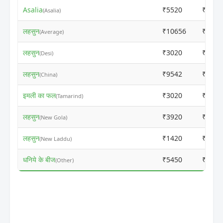
Asalia
₹5520
₹5500
(Asalia)
लहसुन
₹10656
₹1063
(Average)
लहसुन
₹3020
₹8481
(Desi)
लहसुन
₹9542
₹9522
(China)
इमली का फल
₹3020
₹3500
(Tamarind)
लहसुन
₹3920
₹3900
(New Gola)
लहसुन
₹1420
₹1400
(New Laddu)
धनिये के बीज
₹5450
₹7500
(Other)