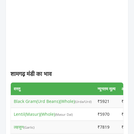
शामगढ़ मंडी का भाव
वस्तु
न्यूनतम मूल्य
अधिकतम 
Black Gram(Urd Beans)(Whole)
₹5921
₹6501
(Urda/Urd)
Lentil(Masur)(Whole)
₹5970
₹5950
(Masur Dal)
लहसुन
₹7819
₹1660
(Garlic)