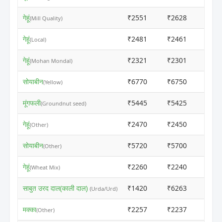
गेहूं
₹2551
₹2628
ⓘ
(Mill Quality)
गेहूं
₹2481
₹2461
ⓘ
(Local)
गेहूं
₹2321
₹2301
ⓘ
(Mohan Mondal)
सोयाबीन
₹6770
₹6750
ⓘ
(Yellow)
मूंगफली
₹5445
₹5425
ⓘ
(Groundnut seed)
गेहूं
₹2470
₹2450
ⓘ
(Other)
सोयाबीन
₹5720
₹5700
ⓘ
(Other)
गेहूं
₹2260
₹2240
ⓘ
(Wheat Mix)
साबुत उरद दाल(काली दाल)
₹1420
₹6263
ⓘ
(Urda/Urd)
मक्का
₹2257
₹2237
ⓘ
(Other)