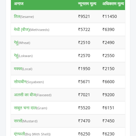
अनाज
न्यूनतम मूल्य
अधिकतम मूल्य
तिल
₹9521
₹11450
ⓘ
(Sesame)
मेथी (बीज)
₹5722
₹6390
ⓘ
(Methiseeds)
गेहूं
₹2510
₹2490
ⓘ
(Wheat)
गेहूं
₹2570
₹2550
ⓘ
(Lokwan)
मक्का
₹1950
₹2150
ⓘ
(Local)
सोयाबीन
₹5671
₹6600
ⓘ
(Soyabeen)
अलसी का बीज
₹7021
₹9200
ⓘ
(Flaxseed)
साबुत चना दाल
₹5520
₹6151
ⓘ
(Gram)
सरसों
₹7470
₹7450
ⓘ
(Mustard)
मूंगफली
₹6250
₹6230
ⓘ
(Big (With Shell))