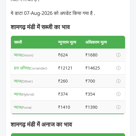
ये डाटा 07-Aug-2026 को अपडेट किया गया है .
शामगढ़ मंडी में सब्जी का भाव
सब्जी
न्यूनतम मूल्य
अधिकतम मूल्य
प्याज
₹624
₹1680
ⓘ
(Onion)
हरा धनिया
₹12121
₹14625
ⓘ
(Coriander)
प्याज
₹260
₹700
ⓘ
(Other)
प्याज
₹374
₹354
ⓘ
(Hybrid)
प्याज
₹1410
₹1390
ⓘ
(Puna)
शामगढ़ मंडी में अनाज का भाव