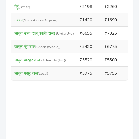
गेहूं
₹2198
₹2260
ⓘ
(Other)
मक्का
₹1420
₹1690
ⓘ
(Maize/Corn-Organic)
साबुत उरद दाल(काली दाल)
₹6655
₹7025
ⓘ
(Urda/Urd)
साबुत मूंग दाल
₹5420
₹6775
ⓘ
(Green (Whole))
साबुत अरहर दाल
₹5520
₹5500
ⓘ
(Arhar Dal(Tur))
साबुत मसूर दाल
₹5775
₹5755
ⓘ
(Local)