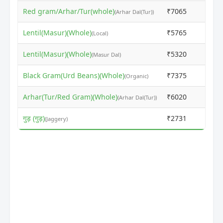
Red gram/Arhar/Tur(whole)
₹7065
₹711
(Arhar Dal(Tur))
Lentil(Masur)(Whole)
₹5765
₹574
(Local)
Lentil(Masur)(Whole)
₹5320
₹530
(Masur Dal)
Black Gram(Urd Beans)(Whole)
₹7375
₹735
(Organic)
Arhar(Tur/Red Gram)(Whole)
₹6020
₹600
(Arhar Dal(Tur))
गुड़ (गुड़)
₹2731
₹282
(Jaggery)