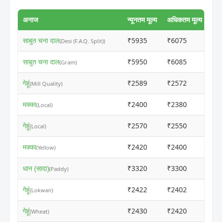
अनाज
न्यूनतम मूल्य
अधिकतम मूल्य
साबुत चना दाल
₹5935
₹6075
ⓘ
(Desi (F.A.Q. Split))
साबुत चना दाल
₹5950
₹6085
ⓘ
(Gram)
गेहूं
₹2589
₹2572
ⓘ
(Mill Quality)
मक्का
₹2400
₹2380
ⓘ
(Local)
गेहूं
₹2570
₹2550
ⓘ
(Local)
मक्का
₹2420
₹2400
ⓘ
(Yellow)
धान (सादा)
₹3320
₹3300
ⓘ
(Paddy)
गेहूं
₹2422
₹2402
ⓘ
(Lokwan)
गेहूं
₹2430
₹2420
ⓘ
(Wheat)